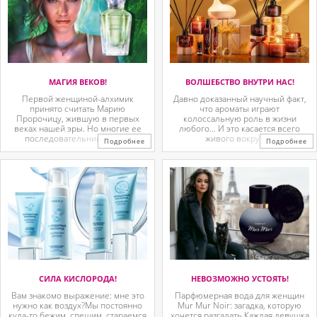
МАГИЯ ВЕКОВ!
ВОЛШЕБСТВО ВНУТРИ НАС!
Первой женщиной-алхимик
Давно доказанный научный факт,
принято считать Марию
что ароматы играют
Пророчицу, жившую в первых
колоссальную роль в жизни
веках нашей эры. Но многие ее
любого… И это касается всего
последовательницы так ...
живого вокруг. ...
Подробнее
Подробнее
СИЛА КИСЛОРОДА!
НЕВОЗМОЖНО УСТОЯТЬ!
Вам знакомо выражение: мне это
Парфюмерная вода для женщин
нужно как воздух?Мы постоянно
Mur Mur Noir: загадка, которую
куда-то бежим, спешим, стараемся
хочется разгадать.Каждая девушка