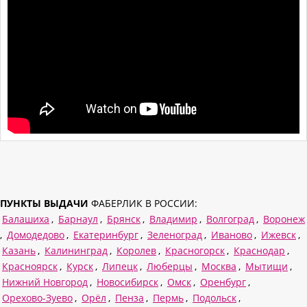
ПУНКТЫ ВЫДАЧИ
ФАБЕРЛИК В РОССИИ:
Балашиха
,
Барнаул
,
Брянск
,
Владимир
,
Волгоград
,
Воронеж
,
Домодедово
,
Екатеринбург
,
Зеленоград
,
Иваново
,
Ижевск
,
Казань
,
Калининград
,
Королев
,
Красногорск
,
Краснодар
,
Красноярск
,
Курск
,
Липецк
,
Люберцы
,
Москва
,
Мытищи
,
Нижний Новгород
,
Новосибирск
,
Омск
,
Оренбург
,
Орехово-Зуево
,
Орёл
,
Пенза
,
Пермь
,
Подольск
,