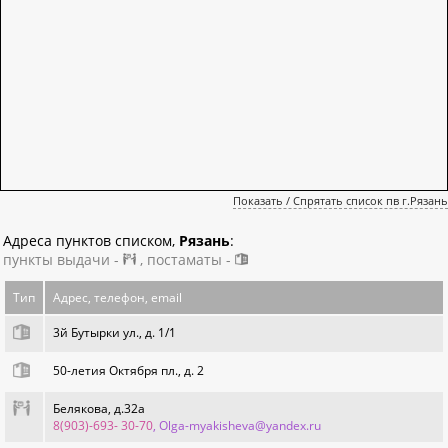
Показать / Спрятать список пв г.Рязань
Адреса пунктов списком,
Рязань
:
пункты выдачи -
, постаматы -
Тип
Адрес, телефон, email
3й Бутырки ул., д. 1/1
50-летия Октября пл., д. 2
Белякова, д.32а
8(903)-693- 30-70
, Olga-myakisheva@yandex.ru