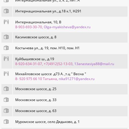
Интернациональная ул., 3, к. 2, лит. А
Интернациональная ул., д.18 к.1, Н291
Интернациональная, 10, В
8-903-693-30-70
, Olga-myakisheva@yandex.ru
Касимовское шоссе, д. 8
Костычева ул., д. 19, пом. Н10, пом. Н1
Куйбышевское ш., д.19
8-920-634-31-07, +7(4912)52-13-03
, 13anastasiya88@mail.ru
Михайловское шоссе .д73 А. ,т.ц " Весна "
8- 920 975 66 10 Татьяна
, nika91271@yandex.ru
Московское шоссе, д. 25
Московское шоссе, д. 33
Московское шоссе, д. 63
Муромское шоссе, село Дядьково, д. 1