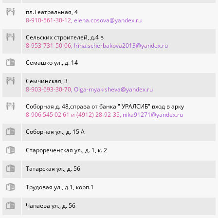
пл.Театральная, 4
8-910-561-30-12
, elena.cosova@yandex.ru
Сельских строителей, д.4 в
8-953-731-50-06
, Irina.scherbakova2013@yandex.ru
Семашко ул., д. 14
Семчинская, 3
8-903-693-30-70
, Olga-myakisheva@yandex.ru
Соборная д. 48,справа от банка " УРАЛСИБ" вход в арку
8-906 545 02 61 и (4912) 28-92-35
, nika91271@yandex.ru
Соборная ул., д. 15 А
Старореченская ул., д. 1, к. 2
Татарская ул., д. 56
Трудовая ул., д.1, корп.1
Чапаева ул., д. 56