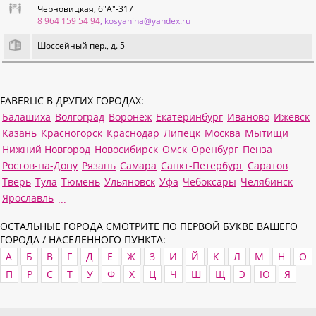
Черновицкая, 6"А"-317
8 964 159 54 94
, kosyanina@yandex.ru
Шоссейный пер., д. 5
FABERLIC В ДРУГИХ ГОРОДАХ:
Балашиха
Волгоград
Воронеж
Екатеринбург
Иваново
Ижевск
Казань
Красногорск
Краснодар
Липецк
Москва
Мытищи
Нижний Новгород
Новосибирск
Омск
Оренбург
Пенза
Ростов-на-Дону
Рязань
Самара
Санкт-Петербург
Саратов
Тверь
Тула
Тюмень
Ульяновск
Уфа
Чебоксары
Челябинск
Ярославль
...
ОСТАЛЬНЫЕ ГОРОДА СМОТРИТЕ ПО ПЕРВОЙ БУКВЕ ВАШЕГО
ГОРОДА / НАСЕЛЕННОГО ПУНКТА:
А
Б
В
Г
Д
Е
Ж
З
И
Й
К
Л
М
Н
О
П
Р
С
Т
У
Ф
Х
Ц
Ч
Ш
Щ
Э
Ю
Я