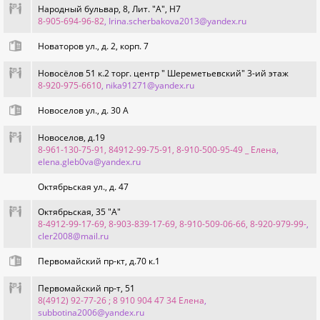
Народный бульвар, 8, Лит. "А", Н7
8-905-694-96-82
, Irina.scherbakova2013@yandex.ru
Новаторов ул., д. 2, корп. 7
Новосёлов 51 к.2 торг. центр " Шереметьевский" 3-ий этаж
8-920-975-6610
, nika91271@yandex.ru
Новоселов ул., д. 30 А
Новоселов, д.19
8-961-130-75-91, 84912-99-75-91, 8-910-500-95-49 _ Елена
,
elena.gleb0va@yandex.ru
Октябрьская ул., д. 47
Октябрьская, 35 "А"
8-4912-99-17-69, 8-903-839-17-69, 8-910-509-06-66, 8-920-979-99-
,
cler2008@mail.ru
Первомайский пр-кт, д.70 к.1
Первомайский пр-т, 51
8(4912) 92-77-26 ; 8 910 904 47 34 Елена
,
subbotina2006@yandex.ru