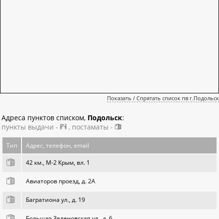
Показать / Спрятать список пв г.Подольск
Адреса пунктов списком,
Подольск
:
пункты выдачи -
, постаматы -
Тип
Адрес, телефон, email
42 км., М-2 Крым, вл. 1
Авиаторов проезд, д. 2А
Багратиона ул., д. 19
Большая Зеленовская ул., д. 6