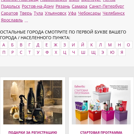
Подольск
Ростов-на-Дону
Рязань
Самара
Санкт-Петербург
Саратов
Тверь
Тула
Ульяновск
Уфа
Чебоксары
Челябинск
Ярославль
...
ОСТАЛЬНЫЕ ГОРОДА СМОТРИТЕ ПО ПЕРВОЙ БУКВЕ ВАШЕГО
ГОРОДА / НАСЕЛЕННОГО ПУНКТА:
А
Б
В
Г
Д
Е
Ж
З
И
Й
К
Л
М
Н
О
П
Р
С
Т
У
Ф
Х
Ц
Ч
Ш
Щ
Э
Ю
Я
ПОДАРКИ ЗА РЕГИСТРАЦИЮ
СТАРТОВАЯ ПРОГРАММА