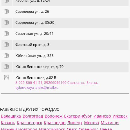
Рабочая ул., д. 32/24
Свердлова ул., д. 26
Свердлова ул., д. 35/20
Советская ул., д. 20/44
Флотский пр-кт, д. 3
Юбилейная ул., д. 32Б
Юных Ленинцев пр-кт, д. 70
Юных Ленинцев, д.82 В
8-925-866-41-51, 89266046160 Светлана., Елена.
,
bykovskaya_aleks@mail.ru
FABERLIC В ДРУГИХ ГОРОДАХ:
Балашиха
Волгоград
Воронеж
Екатеринбург
Иваново
Ижевск
Казань
Красногорск
Краснодар
Липецк
Москва
Мытищи
Нижний Новгород
Новосибирск
Омск
Оренбург
Пенза