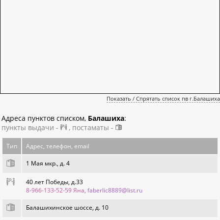
Показать / Спрятать список пв г.Балашиха
Адреса пунктов списком,
Балашиха
:
пункты выдачи -
, постаматы -
Тип
Адрес, телефон, email
1 Мая мкр., д. 4
40 лет Победы, д.33
8-966-133-52-59 Яна
, faberlic8889@list.ru
Балашихинское шоссе, д. 10