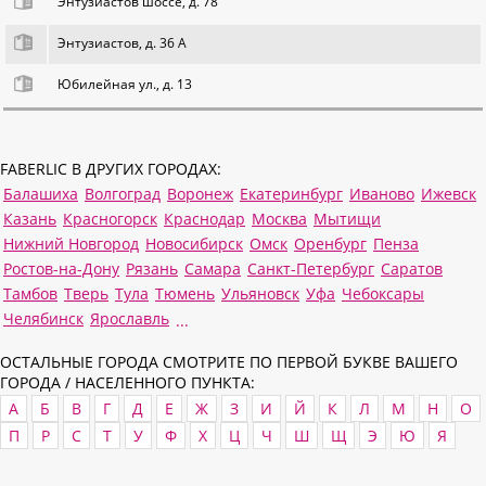
Энтузиастов шоссе, д. 78
Энтузиастов, д. 36 А
Юбилейная ул., д. 13
FABERLIC В ДРУГИХ ГОРОДАХ:
Балашиха
Волгоград
Воронеж
Екатеринбург
Иваново
Ижевск
Казань
Красногорск
Краснодар
Москва
Мытищи
Нижний Новгород
Новосибирск
Омск
Оренбург
Пенза
Ростов-на-Дону
Рязань
Самара
Санкт-Петербург
Саратов
Тамбов
Тверь
Тула
Тюмень
Ульяновск
Уфа
Чебоксары
Челябинск
Ярославль
...
ОСТАЛЬНЫЕ ГОРОДА СМОТРИТЕ ПО ПЕРВОЙ БУКВЕ ВАШЕГО
ГОРОДА / НАСЕЛЕННОГО ПУНКТА:
А
Б
В
Г
Д
Е
Ж
З
И
Й
К
Л
М
Н
О
П
Р
С
Т
У
Ф
Х
Ц
Ч
Ш
Щ
Э
Ю
Я