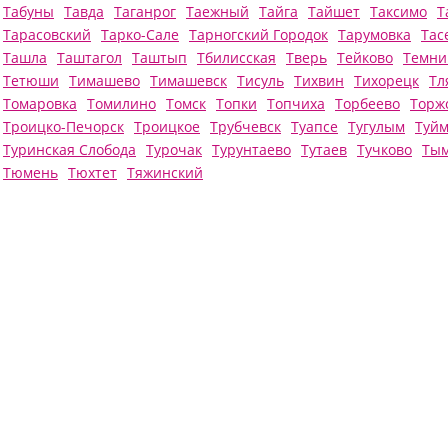
Табуны
Тавда
Таганрог
Таежный
Тайга
Тайшет
Таксимо
Т
Тарасовский
Тарко-Сале
Тарногский Городок
Тарумовка
Тас
Ташла
Таштагол
Таштып
Тбилисская
Тверь
Тейково
Темни
Тетюши
Тимашево
Тимашевск
Тисуль
Тихвин
Тихорецк
Тл
Томаровка
Томилино
Томск
Топки
Топчиха
Торбеево
Торж
Троицко-Печорск
Троицкое
Трубчевск
Туапсе
Тугулым
Туй
Туринская Слобода
Турочак
Турунтаево
Тутаев
Тучково
Тым
Тюмень
Тюхтет
Тяжинский