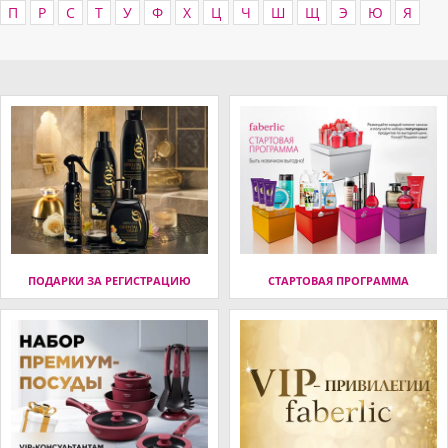
П
Р
С
Т
У
Ф
Х
Ц
Ч
Ш
Щ
Э
Ю
Я
ПОДАРКИ ЗА РЕГИСТРАЦИЮ
СТАРТОВАЯ ПРОГРАММА