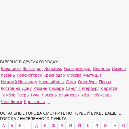
FABERLIC В ДРУГИХ ГОРОДАХ:
Балашиха
Волгоград
Воронеж
Екатеринбург
Иваново
Ижевск
Казань
Красногорск
Краснодар
Москва
Мытищи
Нижний Новгород
Новосибирск
Омск
Оренбург
Пенза
Ростов-на-Дону
Рязань
Самара
Санкт-Петербург
Саратов
Тамбов
Тверь
Тула
Тюмень
Ульяновск
Уфа
Чебоксары
Челябинск
Ярославль
...
ОСТАЛЬНЫЕ ГОРОДА СМОТРИТЕ ПО ПЕРВОЙ БУКВЕ ВАШЕГО
ГОРОДА / НАСЕЛЕННОГО ПУНКТА:
А
Б
В
Г
Д
Е
Ж
З
И
Й
К
Л
М
Н
О