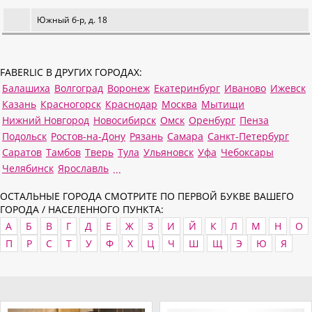
Южный б-р, д. 18
FABERLIC В ДРУГИХ ГОРОДАХ:
Балашиха
Волгоград
Воронеж
Екатеринбург
Иваново
Ижевск
Казань
Красногорск
Краснодар
Москва
Мытищи
Нижний Новгород
Новосибирск
Омск
Оренбург
Пенза
Подольск
Ростов-на-Дону
Рязань
Самара
Санкт-Петербург
Саратов
Тамбов
Тверь
Тула
Ульяновск
Уфа
Чебоксары
Челябинск
Ярославль
...
ОСТАЛЬНЫЕ ГОРОДА СМОТРИТЕ ПО ПЕРВОЙ БУКВЕ ВАШЕГО
ГОРОДА / НАСЕЛЕННОГО ПУНКТА:
А
Б
В
Г
Д
Е
Ж
З
И
Й
К
Л
М
Н
О
П
Р
С
Т
У
Ф
Х
Ц
Ч
Ш
Щ
Э
Ю
Я