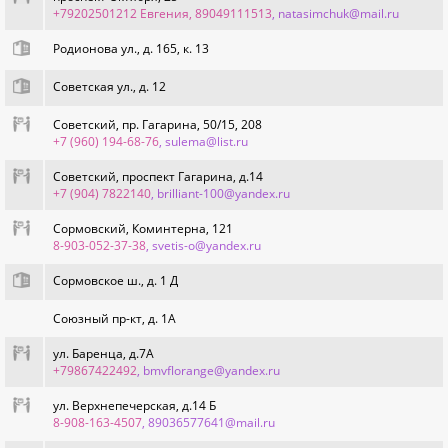
+79202501212 Евгения, 89049111513
, natasimchuk@mail.ru
Родионова ул., д. 165, к. 13
Советская ул., д. 12
Советский, пр. Гагарина, 50/15, 208
+7 (960) 194-68-76
, sulema@list.ru
Советский, проспект Гагарина, д.14
+7 (904) 7822140
, brilliant-100@yandex.ru
Сормовский, Коминтерна, 121
8-903-052-37-38
, svetis-o@yandex.ru
Сормовское ш., д. 1 Д
Союзный пр-кт, д. 1А
ул. Баренца, д.7А
+79867422492
, bmvflorange@yandex.ru
ул. Верхнепечерская, д.14 Б
8-908-163-4507
, 89036577641@mail.ru