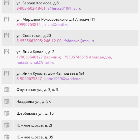
ул. Героев Космоса, д.6
8-903-602-18-01
, 81lena2010@list.ru
ул. Маршала Рокоссовского, д.17, пом-е П1
89990763816
, juliiaa@mail.ru
ул. Советская, д.20
8-9535662095; 246-12-00
, lfofanova@mail.ru
ул. Янки Купалы, д. 2
+79030540127 Василий; +79535746515 Александра
,
natasimchuk@mail.ru
ул. Янки Купалы, дом 42, подъезд №1
8-9040675847
, kjane1959@yandex.ru
Фруктовая ул., д. 3, к. 3
Чаадаева ул., д. 5К
Щербакова ул., д. 15
Южное шоссе, д. 2Г
Южное шоссе, д. 35