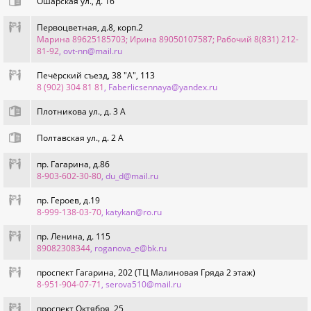
Ошарская ул., д. 16
Первоцветная, д.8, корп.2
Марина 89625185703; Ирина 89050107587; Рабочий 8(831) 212-
81-92
, ovt-nn@mail.ru
Печёрский съезд, 38 "А", 113
8 (902) 304 81 81
, Faberlicsennaya@yandex.ru
Плотникова ул., д. 3 А
Полтавская ул., д. 2 А
пр. Гагарина, д.86
8-903-602-30-80
, du_d@mail.ru
пр. Героев, д.19
8-999-138-03-70
, katykan@ro.ru
пр. Ленина, д. 115
89082308344
, roganova_e@bk.ru
проспект Гагарина, 202 (ТЦ Малиновая Гряда 2 этаж)
8-951-904-07-71
, serova510@mail.ru
проспект Октября, 25