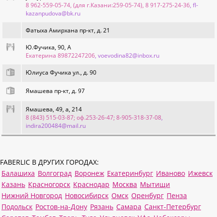
8 962-559-05-74, (для г.Казани:259-05-74), 8 917-275-24-36
, fl-
kazanpudova@bk.ru
Фатыха Амирхана пр-кт, д. 21
Ю.Фучика, 90, А
Екатерина 89872247206
, voevodina82@inbox.ru
Юлиуса Фучика ул., д. 90
Ямашева пр-кт, д. 97
Ямашева, 49, а, 214
8 (843) 515-03-87; оф.253-26-47; 8-905-318-37-08
,
indira200484@mail.ru
FABERLIC В ДРУГИХ ГОРОДАХ:
Балашиха
Волгоград
Воронеж
Екатеринбург
Иваново
Ижевск
Казань
Красногорск
Краснодар
Москва
Мытищи
Нижний Новгород
Новосибирск
Омск
Оренбург
Пенза
Подольск
Ростов-на-Дону
Рязань
Самара
Санкт-Петербург