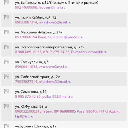
ул. Белинского, д.12/8 (рядом с Птичьим рынком)
89274600090
, levoven@mail.ru
ул. Галии Кайбицкой, 12
89033887314
, nikashova5@mail.ru
ул. Маршала Чуйкова, д.27а
89370066194 Раеф
, faberlicml@yandex.ru
ул. Островского/Университетская, д.37/5
8 960-085-19-55, 8 917-275-24-36
, Fl-kazanPudova@bk.ru
ул. Сафиуллина, д.5
89600411034
, vsscorost@mail.ru
ул. Сибирский тракт, д.12А
79033887314
, nikashova5@mail.ru
ул. Симонова, д.16
8 905 375 45 36
, polka_992@mail.ru
ул. Ю.Фучика, 98, а
89003259003 Гульфия, 89196998085 Роза, 89046671473 Аделя
,
hjpf@list.ru
ул.Бурхана Шахиди, д.17