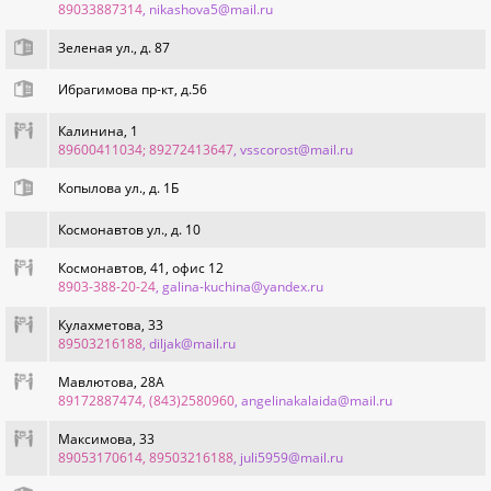
89033887314
, nikashova5@mail.ru
Зеленая ул., д. 87
Ибрагимова пр-кт, д.56
Калинина, 1
89600411034; 89272413647
, vsscorost@mail.ru
Копылова ул., д. 1Б
Космонавтов ул., д. 10
Космонавтов, 41, офис 12
8903-388-20-24
, galina-kuchina@yandex.ru
Кулахметова, 33
89503216188
, diljak@mail.ru
Мавлютова, 28А
89172887474, (843)2580960
, angelinakalaida@mail.ru
Максимова, 33
89053170614, 89503216188
, juli5959@mail.ru