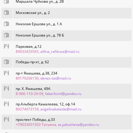
Маршала Чуйкова ул., д. 2В
Московская ул., д. 2
Николая Ершова ул., д. 1 А
Николая Ершова ул., д. 78 Б
Парковая, д.12
89033433565
, alfina_rafikova@mail.ru
Победы пр-кт, д. 62
пр-т Ямашева, д.38, 234
89179206130
, denas-tat@mail.ru
пр. Х. Ямашева, 49А
8-906-110-29-09
, faberlicml@yandex.ru
пр.Альберта Камалеева, 12, оф.14
89274073159
, angelinakalaida@mail.ru
проспект Победы, д.33
+79033051503 Татьяна
, ta.yakusheva@yandex.ru