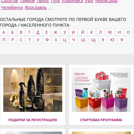
Саратов
Тамбов
Тверь
Тула
Ульяновск
Уфа
Чебоксары
Челябинск
Ярославль
...
ОСТАЛЬНЫЕ ГОРОДА СМОТРИТЕ ПО ПЕРВОЙ БУКВЕ ВАШЕГО
ГОРОДА / НАСЕЛЕННОГО ПУНКТА:
А
Б
В
Г
Д
Е
Ж
З
И
Й
К
Л
М
Н
О
П
Р
С
Т
У
Ф
Х
Ц
Ч
Ш
Щ
Э
Ю
Я
ПОДАРКИ ЗА РЕГИСТРАЦИЮ
СТАРТОВАЯ ПРОГРАММА