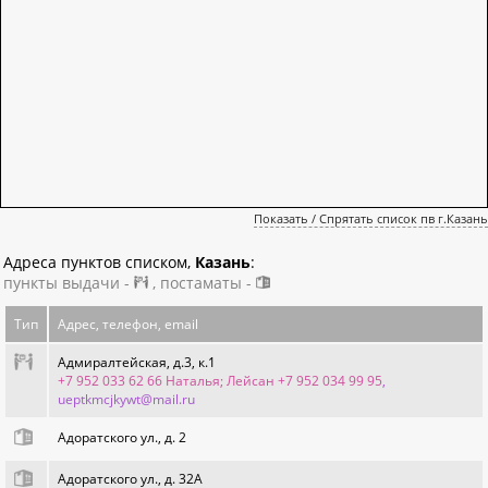
Показать / Спрятать список пв г.Казань
Адреса пунктов списком,
Казань
:
пункты выдачи -
, постаматы -
Тип
Адрес, телефон, email
Адмиралтейская, д.3, к.1
+7 952 033 62 66 Наталья; Лейсан +7 952 034 99 95
,
ueptkmcjkywt@mail.ru
Адоратского ул., д. 2
Адоратского ул., д. 32А