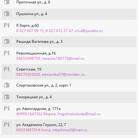
Проточная ул., д. 6
Пушкина ул., д. 4
Р.Зорге, д.60
8 927 407 69 15, 8 927 672 37 47
, irsul@yandex.ru
Рашида Вагапова ул., д. 3
Революционная, д.16
89655998759
, natasha180175@mail.ru
Советская, 19
89270393630
, elenanika07@rambler.ru
Спартаковская ул., д. 2, корп. 1
Тихорецкая ул., д. 4
ул. Авангардная, д. 171а
8(999)1647332 Мария
, Angelinakalaida@mail.ru
ул. Академика Глушко, 22, Г
89033887314 Анна
, nikashova5@mail.ru