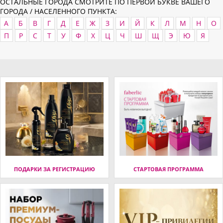
ОСТАЛЬНЫЕ ГОРОДА СМОТРИТЕ ПО ПЕРВОЙ БУКВЕ ВАШЕГО
ГОРОДА / НАСЕЛЕННОГО ПУНКТА:
А
Б
В
Г
Д
Е
Ж
З
И
Й
К
Л
М
Н
О
П
Р
С
Т
У
Ф
Х
Ц
Ч
Ш
Щ
Э
Ю
Я
ПОДАРКИ ЗА РЕГИСТРАЦИЮ
СТАРТОВАЯ ПРОГРАММА