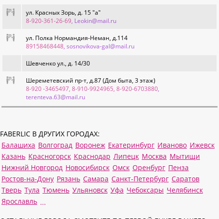
ул. Красных Зорь, д. 15 "а"
8-920-361-26-69
, Leokin@mail.ru
ул. Полка Нормандия-Неман, д.114
89158468448
, sosnovikova-gal@mail.ru
Шевченко ул., д. 14/30
Шереметевский пр-т, д.87 (Дом быта, 3 этаж)
8-920 -3465497, 8-910-9924965, 8-920-6703880
,
terenteva.63@mail.ru
FABERLIC В ДРУГИХ ГОРОДАХ:
Балашиха
Волгоград
Воронеж
Екатеринбург
Иваново
Ижевск
Казань
Красногорск
Краснодар
Липецк
Москва
Мытищи
Нижний Новгород
Новосибирск
Омск
Оренбург
Пенза
Ростов-на-Дону
Рязань
Самара
Санкт-Петербург
Саратов
Тверь
Тула
Тюмень
Ульяновск
Уфа
Чебоксары
Челябинск
Ярославль
...