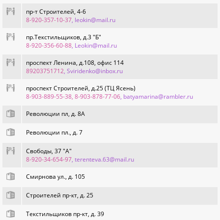
пр-т Строителей, 4-6
8-920-357-10-37
, leokin@mail.ru
пр.Текстильщиков, д.3 "Б"
8-920-356-60-88
, Leokin@mail.ru
проспект Ленина, д.108, офис 114
89203751712
, Sviridenko@inbox.ru
проспект Строителей, д.25 (ТЦ Ясень)
8-903-889-55-38, 8-903-878-77-06
, batyamarina@rambler.ru
Революции пл, д. 8А
Революции пл., д. 7
Свободы, 37 "А"
8-920-34-654-97
, terenteva.63@mail.ru
Смирнова ул., д. 105
Строителей пр-кт, д. 25
Текстильщиков пр-кт, д. 39