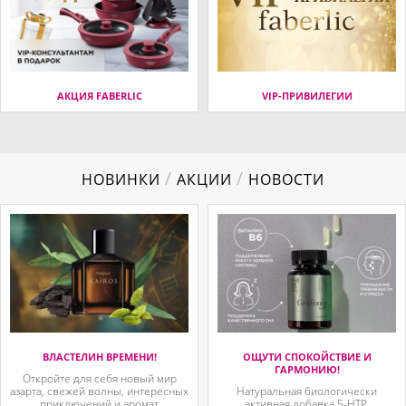
АКЦИЯ FABERLIC
VIP-ПРИВИЛЕГИИ
/
/
НОВИНКИ
АКЦИИ
НОВОСТИ
ВЛАСТЕЛИН ВРЕМЕНИ!
ОЩУТИ СПОКОЙСТВИЕ И
ГАРМОНИЮ!
Откройте для себя новый мир
азарта, свежей волны, интересных
Натуральная биологически
приключений и аромат
активная добавка 5-HTP,