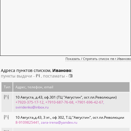
Показать / Спрятать список пв г.Иваново
Адреса пунктов списком,
Иваново
:
пункты выдачи -
, постаматы -
Тип
Адрес, телефон, email
10 Августа, д.43, оф.301 (ТЦ "Августин", ост.пл.Революции)
+7920-375-17-12, +7910-687-76-68, +7901-696-42-67
,
sviridenko@inbox.ru
10 Августа,д.43, 3 эт., оф 302, Т.Ц."Августин", ост.пл.Революции
8-9109825441
, zara-irena@yandex.ru