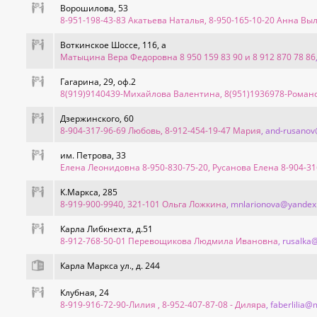
Ворошилова, 53
8-951-198-43-83 Акатьева Наталья, 8-950-165-10-20 Анна В
Воткинское Шоссе, 116, а
Матыцина Вера Федоровна 8 950 159 83 90 и 8 912 870 78 86
Гагарина, 29, оф.2
8(919)9140439-Михайлова Валентина, 8(951)1936978-Роман
Дзержинского, 60
8-904-317-96-69 Любовь, 8-912-454-19-47 Мария
, and-rusano
им. Петрова, 33
Елена Леонидовна 8-950-830-75-20, Русанова Елена 8-904-31
К.Маркса, 285
8-919-900-9940, 321-101 Ольга Ложкина
, mnlarionova@yandex
Карла Либкнехта, д.51
8-912-768-50-01 Перевощикова Людмила Ивановна
, rusalka
Карла Маркса ул., д. 244
Клубная, 24
8-919-916-72-90-Лилия , 8-952-407-87-08 - Диляра
, faberlilia@