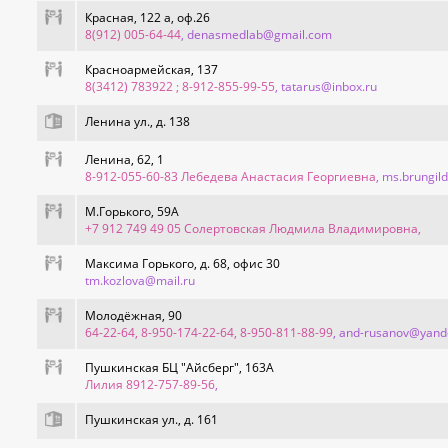
Красная, 122 а, оф.26
8(912) 005-64-44
, denasmedlab@gmail.com
Красноармейская, 137
8(3412) 783922 ; 8-912-855-99-55
, tatarus@inbox.ru
Ленина ул., д. 138
Ленина, 62, 1
8-912-055-60-83 Лебедева Анастасия Георгиевна
, ms.brungil
М.Горького, 59А
+7 912 749 49 05 Солертовская Людмила Владимировна
,
Максима Горького, д. 68, офис 30
tm.kozlova@mail.ru
Молодёжная, 90
64-22-64, 8-950-174-22-64, 8-950-811-88-99
, and-rusanov@yand
Пушкинская БЦ "Айсберг", 163А
Лилия 8912-757-89-56
,
Пушкинская ул., д. 161