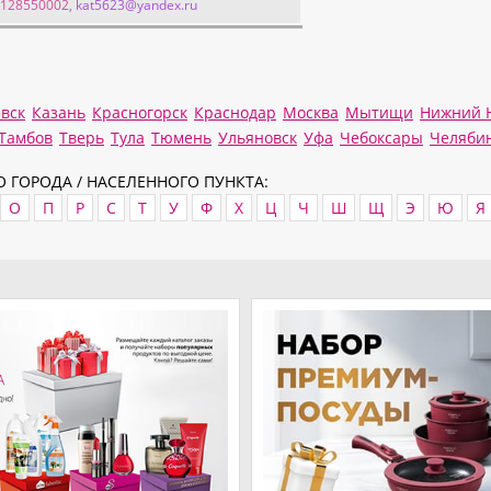
9128550002
, kat5623@yandex.ru
вск
Казань
Красногорск
Краснодар
Москва
Мытищи
Нижний 
Тамбов
Тверь
Тула
Тюмень
Ульяновск
Уфа
Чебоксары
Челяби
 ГОРОДА / НАСЕЛЕННОГО ПУНКТА:
О
П
Р
С
Т
У
Ф
Х
Ц
Ч
Ш
Щ
Э
Ю
Я