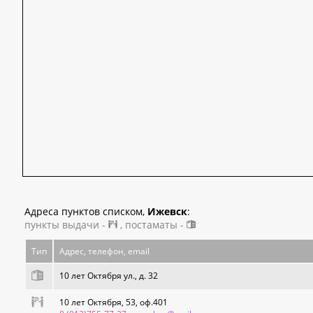
Адреса пунктов списком,
Ижевск
:
пункты выдачи -
, постаматы -
Тип
Адрес, телефон, email
10 лет Октября ул., д. 32
10 лет Октября, 53, оф.401