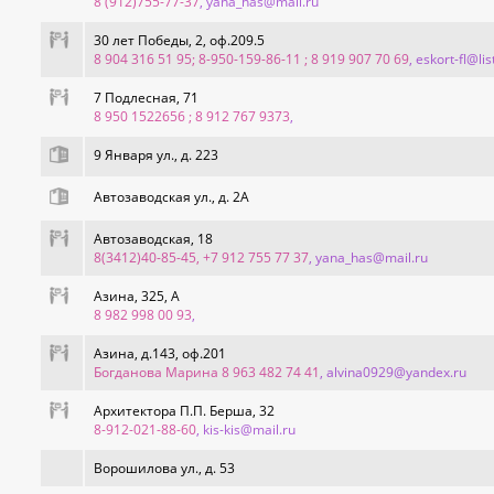
8 (912)755-77-37
, yana_has@mail.ru
30 лет Победы, 2, оф.209.5
8 904 316 51 95; 8-950-159-86-11 ; 8 919 907 70 69
, eskort-fl@lis
7 Подлесная, 71
8 950 1522656 ; 8 912 767 9373
,
9 Января ул., д. 223
Автозаводская ул., д. 2А
Автозаводская, 18
8(3412)40-85-45, +7 912 755 77 37
, yana_has@mail.ru
Азина, 325, А
8 982 998 00 93
,
Азина, д.143, оф.201
Богданова Марина 8 963 482 74 41
, alvina0929@yandex.ru
Архитектора П.П. Берша, 32
8-912-021-88-60
, kis-kis@mail.ru
Ворошилова ул., д. 53