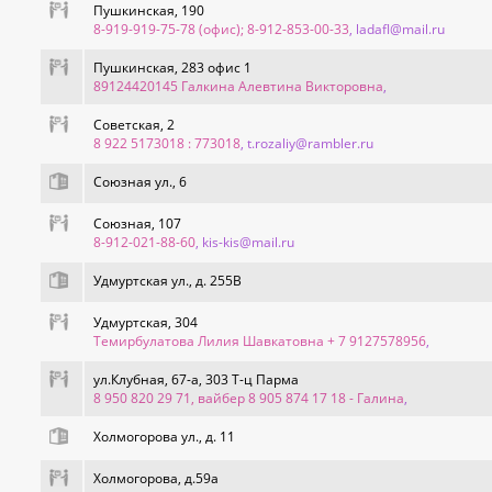
Пушкинская, 190
8-919-919-75-78 (офис); 8-912-853-00-33
, ladafl@mail.ru
Пушкинская, 283 офис 1
89124420145 Галкина Алевтина Викторовна
,
Советская, 2
8 922 5173018 : 773018
, t.rozaliy@rambler.ru
Союзная ул., 6
Союзная, 107
8-912-021-88-60
, kis-kis@mail.ru
Удмуртская ул., д. 255В
Удмуртская, 304
Темирбулатова Лилия Шавкатовна + 7 9127578956
,
ул.Клубная, 67-а, 303 Т-ц Парма
8 950 820 29 71, вайбер 8 905 874 17 18 - Галина
,
Холмогорова ул., д. 11
Холмогорова, д.59а