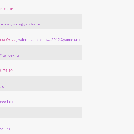
ылегжани
,
, v.matytsina@yandex.ru
ова Ольга
, valentina.mihailowa2012@yandex.ru
v@yandex.ru
6-74-10
,
.ru
@mail.ru
mail.ru