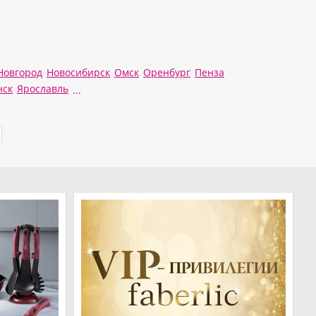
Новгород
Новосибирск
Омск
Оренбург
Пенза
нск
Ярославль
...