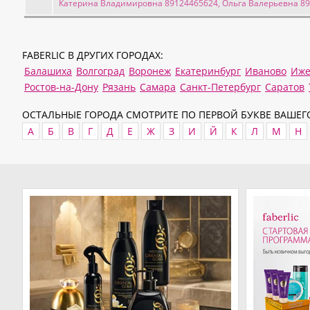
Катерина Владимировна 89124465624, Ольга Валерьевна 8
FABERLIC В ДРУГИХ ГОРОДАХ:
Балашиха
Волгоград
Воронеж
Екатеринбург
Иваново
Иже
Ростов-на-Дону
Рязань
Самара
Санкт-Петербург
Саратов
ОСТАЛЬНЫЕ ГОРОДА СМОТРИТЕ ПО ПЕРВОЙ БУКВЕ ВАШЕГО
А
Б
В
Г
Д
Е
Ж
З
И
Й
К
Л
М
Н