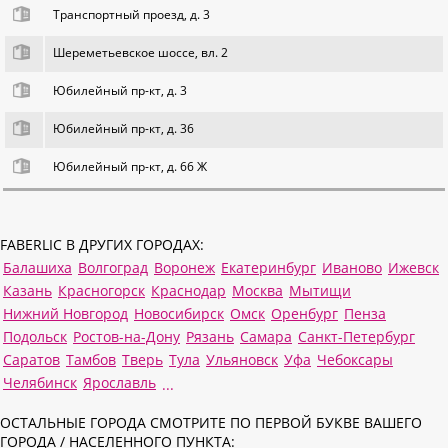
Транспортный проезд, д. 3
Шереметьевское шоссе, вл. 2
Юбилейный пр-кт, д. 3
Юбилейный пр-кт, д. 36
Юбилейный пр-кт, д. 66 Ж
FABERLIC В ДРУГИХ ГОРОДАХ:
Балашиха
Волгоград
Воронеж
Екатеринбург
Иваново
Ижевск
Казань
Красногорск
Краснодар
Москва
Мытищи
Нижний Новгород
Новосибирск
Омск
Оренбург
Пенза
Подольск
Ростов-на-Дону
Рязань
Самара
Санкт-Петербург
Саратов
Тамбов
Тверь
Тула
Ульяновск
Уфа
Чебоксары
Челябинск
Ярославль
...
ОСТАЛЬНЫЕ ГОРОДА СМОТРИТЕ ПО ПЕРВОЙ БУКВЕ ВАШЕГО
ГОРОДА / НАСЕЛЕННОГО ПУНКТА: