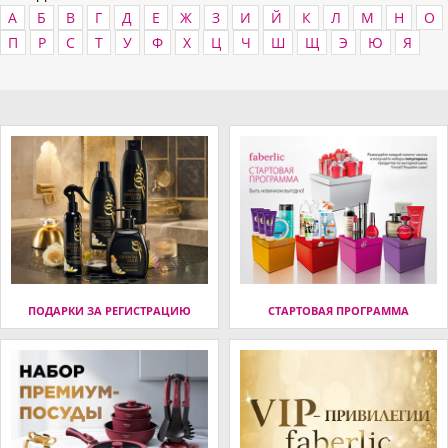
А
Б
В
Г
Д
Е
Ж
З
И
Й
К
Л
М
Н
О
П
Р
С
Т
У
Ф
Х
Ц
Ч
Ш
Щ
Э
Ю
Я
ПОДАРКИ ЗА РЕГИСТРАЦИЮ
СТАРТОВАЯ ПРОГРАММА