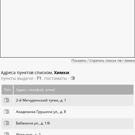
Показать / Спрятать список пв г.Химки
Адреса пунктов списком,
Химки
:
пункты выдачи -
, постаматы -
Тип
Адрес, телефон, email
2-й Мичуринский тупик, д. 1
Академика Грушина ул., д. 8
Бабакина ул., д. 1/6
Икеа мкр., к. 2