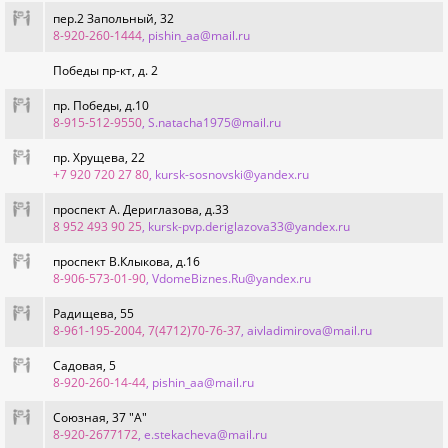
пер.2 Запольный, 32
8-920-260-1444
, pishin_aa@mail.ru
Победы пр-кт, д. 2
пр. Победы, д.10
8-915-512-9550
, S.natacha1975@mail.ru
пр. Хрущева, 22
+7 920 720 27 80
, kursk-sosnovski@yandex.ru
проспект А. Дериглазова, д.33
8 952 493 90 25
, kursk-pvp.deriglazova33@yandex.ru
проспект В.Клыкова, д.16
8-906-573-01-90
, VdomeBiznes.Ru@yandex.ru
Радищева, 55
8-961-195-2004, 7(4712)70-76-37
, aivladimirova@mail.ru
Садовая, 5
8-920-260-14-44
, pishin_aa@mail.ru
Союзная, 37 "А"
8-920-2677172
, e.stekacheva@mail.ru