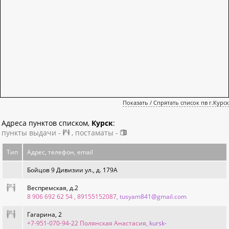
Показать / Спрятать список пв г.Курск
Адреса пунктов списком,
Курск
:
пункты выдачи -
, постаматы -
Тип
Адрес, телефон, email
Бойцов 9 Дивизии ул., д. 179А
Веспремская, д.2
8 906 692 62 54 , 89155152087
, tusyam841@gmail.com
Гагарина, 2
+7-951-070-94-22 Полянская Анастасия
, kursk-