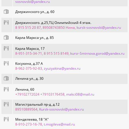
sosnovski@yandex.ru
Дзержинского ул., д. 60
Дзержинского. д.25,ТЦ Олимпийский 4 этаж.
8 915 515 20 87, 89508743850 Нина
, kursk-sosnovski@yandex.ru
Карла Маркса ул., д. 85
Карла Маркса, 17
8-951-315-34-71, 8 915 515 8149
, kursr-Smirnova.gorod@yandex.ru
Косухина, д.37 А
8-962-375-92-83
, zyuzyakina@yandex.ru
Ленина ул., д. 30
Ленина, 60
+79102772024 +79103176458
, makci08@mail.ru
Магистральный пр-д, д.12
89510889564
, Kursk-sosnovski@yandex.ru
Менделеева, 18 "А"
8-910-273-16-78
, t.mogileva@mail.ru