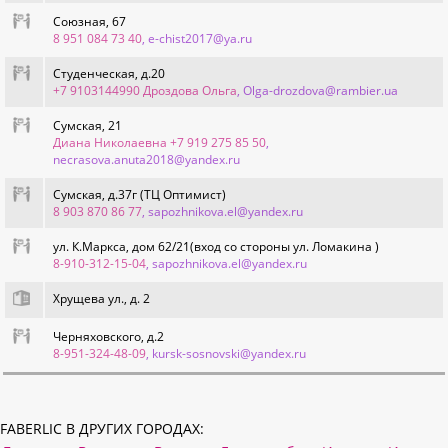
Союзная, 67
8 951 084 73 40
, e-chist2017@ya.ru
Студенческая, д.20
+7 9103144990 Дроздова Ольга
, Olga-drozdova@rambier.ua
Сумская, 21
Диана Николаевна +7 919 275 85 50
,
necrasova.anuta2018@yandex.ru
Сумская, д.37г (ТЦ Оптимист)
8 903 870 86 77
, sapozhnikova.el@yandex.ru
ул. К.Маркса, дом 62/21(вход со стороны ул. Ломакина )
8-910-312-15-04
, sapozhnikova.el@yandex.ru
Хрущева ул., д. 2
Черняховского, д.2
8-951-324-48-09
, kursk-sosnovski@yandex.ru
FABERLIC В ДРУГИХ ГОРОДАХ: