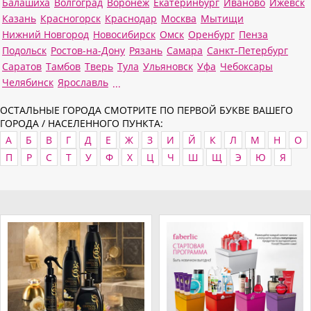
Балашиха
Волгоград
Воронеж
Екатеринбург
Иваново
Ижевск
Казань
Красногорск
Краснодар
Москва
Мытищи
Нижний Новгород
Новосибирск
Омск
Оренбург
Пенза
Подольск
Ростов-на-Дону
Рязань
Самара
Санкт-Петербург
Саратов
Тамбов
Тверь
Тула
Ульяновск
Уфа
Чебоксары
Челябинск
Ярославль
...
ОСТАЛЬНЫЕ ГОРОДА СМОТРИТЕ ПО ПЕРВОЙ БУКВЕ ВАШЕГО
ГОРОДА / НАСЕЛЕННОГО ПУНКТА:
А
Б
В
Г
Д
Е
Ж
З
И
Й
К
Л
М
Н
О
П
Р
С
Т
У
Ф
Х
Ц
Ч
Ш
Щ
Э
Ю
Я