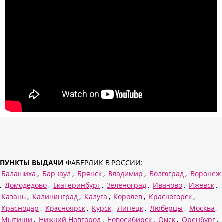
ПУНКТЫ ВЫДАЧИ
ФАБЕРЛИК В РОССИИ:
Балашиха
,
Барнаул
,
Брянск
,
Владимир
,
Волгоград
,
Воронеж
,
Домодедово
,
Екатеринбург
,
Зеленоград
,
Иваново
,
Ижевск
,
Казань
,
Калининград
,
Калуга
,
Королев
,
Красногорск
,
Краснодар
,
Красноярск
,
Курск
,
Липецк
,
Люберцы
,
Москва
,
Мытищи
,
Нижний Новгород
,
Новосибирск
,
Омск
,
Оренбург
,