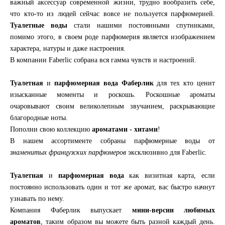
важный аксессуар современной жизни, трудно вообразить себе,
что кто-то из людей сейчас вовсе не пользуется парфюмерией.
Туалетные воды
стали нашими постоянными спутниками,
помимо этого, в своем роде парфюмерия является изображением
характера, натуры и даже настроения.
В компании Faberlic собрана вся гамма чувств и настроений.
Туалетная
и
парфюмерная
вода
Фаберлик
для тех кто ценит
изысканные моменты и роскошь. Роскошные ароматы
очаровывают своим великолепным звучанием, раскрывающие
благородные ноты.
Пополни свою коллекцию
ароматами - хитами
!
В нашем ассортименте собраны парфюмерные воды от
знаменитых французских парфюмеров
эксклюзивно для Faberlic.
Туалетная
и
парфюмерная
вода
как визитная карта, если
постоянно использовать один и тот же аромат, вас быстро начнут
узнавать по нему.
Компания Фаберлик выпускает
мини-версии любимых
ароматов
, таким образом вы можете быть разной каждый день.