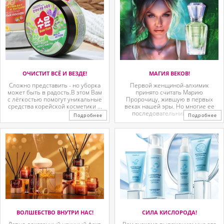
ОЧИСТИТ ВСЁ И ВЕЗДЕ!
МАГИЯ ВЕКОВ!
Сложно представить - но уборка
Первой женщиной-алхимик
может быть в радость.В этом Вам
принято считать Марию
с лёгкостью помогут уникальные
Пророчицу, жившую в первых
средства корейской косметики ...
веках нашей эры. Но многие ее
последовательницы так ...
Подробнее
Подробнее
ВОЛШЕБСТВО ВНУТРИ НАС!
СИЛА КИСЛОРОДА!