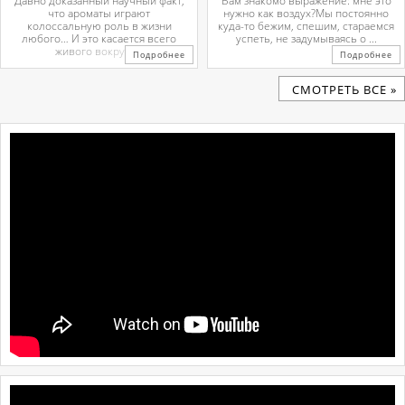
Давно доказанный научный факт,
Вам знакомо выражение: мне это
что ароматы играют
нужно как воздух?Мы постоянно
колоссальную роль в жизни
куда-то бежим, спешим, стараемся
любого… И это касается всего
успеть, не задумываясь о ...
живого вокруг. ...
Подробнее
Подробнее
CМОТРЕТЬ ВСЕ »