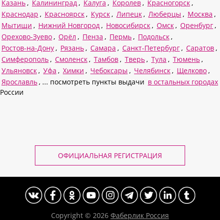
Казань
,
Калининград
,
Калуга
,
Королев
,
Красногорск
,
Краснодар
,
Красноярск
,
Курск
,
Липецк
,
Люберцы
,
Москва
,
Мытищи
,
Нижний Новгород
,
Новосибирск
,
Омск
,
Оренбург
,
Орехово-Зуево
,
Орёл
,
Пенза
,
Пермь
,
Подольск
,
Ростов-на-Дону
,
Рязань
,
Самара
,
Санкт-Петербург
,
Саратов
,
Симферополь
,
Смоленск
,
Тамбов
,
Тверь
,
Тула
,
Тюмень
,
Ульяновск
,
Уфа
,
Химки
,
Чебоксары
,
Челябинск
,
Щелково
,
Ярославль
, ... посмотреть пункты выдачи
в остальных городах
России
ОФИЦИАЛЬНАЯ РЕГИСТРАЦИЯ
Copyright © 2026
Фаберлик Россия