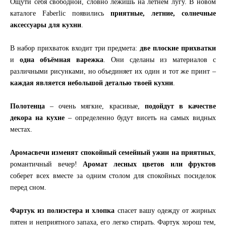
Ощути себя свободной, словно лежишь на летнем лугу. В новом
каталоге Faberlic появились
приятные, летние, солнечные
аксессуары для кухни
.
В набор прихваток входит три предмета:
две плоские прихватки
и
одна объёмная варежка
. Они сделаны из материалов с
различными рисунками, но объединяет их один и тот же принт –
каждая является небольшой деталью твоей кухни
.
Полотенца
– очень мягкие, красивые,
подойдут в качестве
декора на кухне
– определенно будут висеть на самых видных
местах.
Аромасвечи изменят спокойный семейный ужин на приятных
,
романтичный вечер!
Аромат лесных цветов или фруктов
соберет всех вместе за одним столом для спокойных посиделок
перед сном.
Фартук из полиэстера и хлопка
спасет вашу одежду от жирных
пятен и неприятного запаха, его легко стирать. Фартук хорош тем,