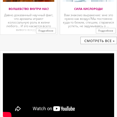
ВОЛШЕБСТВО ВНУТРИ НАС!
СИЛА КИСЛОРОДА!
Давно доказанный научный факт,
Вам знакомо выражение: мне это
что ароматы играют
нужно как воздух?Мы постоянно
колоссальную роль в жизни
куда-то бежим, спешим, стараемся
любого… И это касается всего
успеть, не задумываясь о ...
живого вокруг. ...
Подробнее
Подробнее
CМОТРЕТЬ ВСЕ »