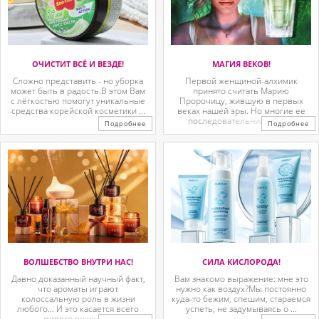
ОЧИСТИТ ВСЁ И ВЕЗДЕ!
МАГИЯ ВЕКОВ!
Сложно представить - но уборка
Первой женщиной-алхимик
может быть в радость.В этом Вам
принято считать Марию
с лёгкостью помогут уникальные
Пророчицу, жившую в первых
средства корейской косметики ...
веках нашей эры. Но многие ее
последовательницы так ...
Подробнее
Подробнее
ВОЛШЕБСТВО ВНУТРИ НАС!
СИЛА КИСЛОРОДА!
Давно доказанный научный факт,
Вам знакомо выражение: мне это
что ароматы играют
нужно как воздух?Мы постоянно
колоссальную роль в жизни
куда-то бежим, спешим, стараемся
любого… И это касается всего
успеть, не задумываясь о ...
живого вокруг. ...