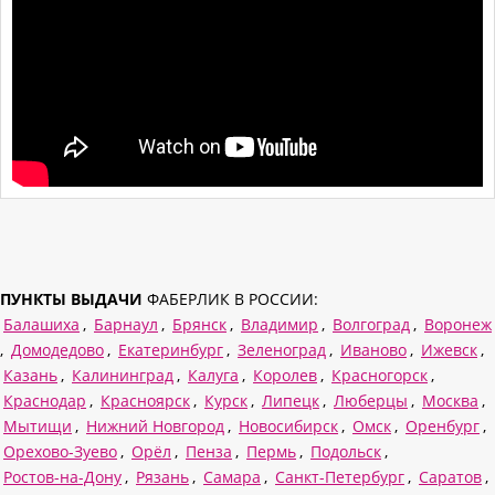
ПУНКТЫ ВЫДАЧИ
ФАБЕРЛИК В РОССИИ:
Балашиха
,
Барнаул
,
Брянск
,
Владимир
,
Волгоград
,
Воронеж
,
Домодедово
,
Екатеринбург
,
Зеленоград
,
Иваново
,
Ижевск
,
Казань
,
Калининград
,
Калуга
,
Королев
,
Красногорск
,
Краснодар
,
Красноярск
,
Курск
,
Липецк
,
Люберцы
,
Москва
,
Мытищи
,
Нижний Новгород
,
Новосибирск
,
Омск
,
Оренбург
,
Орехово-Зуево
,
Орёл
,
Пенза
,
Пермь
,
Подольск
,
Ростов-на-Дону
,
Рязань
,
Самара
,
Санкт-Петербург
,
Саратов
,