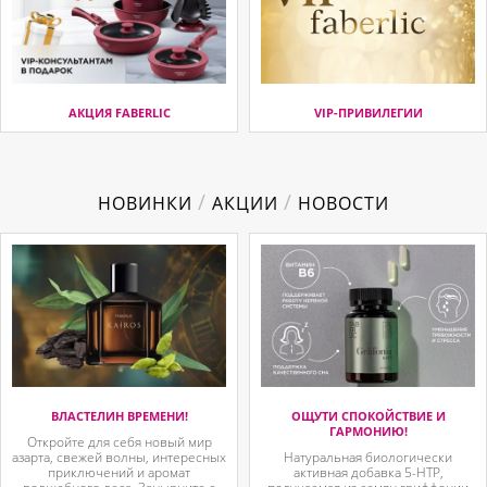
АКЦИЯ FABERLIC
VIP-ПРИВИЛЕГИИ
/
/
НОВИНКИ
АКЦИИ
НОВОСТИ
ВЛАСТЕЛИН ВРЕМЕНИ!
ОЩУТИ СПОКОЙСТВИЕ И
ГАРМОНИЮ!
Откройте для себя новый мир
азарта, свежей волны, интересных
Натуральная биологически
приключений и аромат
активная добавка 5-HTP,