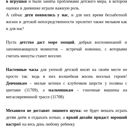
в игрушки
и были заняты проблемами детского мира, в котором
оценки в дневнике играли важную роль.
А сейчас
дети появились у нас
, и для них время беззаботной
жизни и детской непосредственности пролетит также мельком как
и для нас!
Пусть
детство даст море эмоций
, добрых воспоминаний и
запоминающихся моментов – встречай новинки, с которыми
считать минуты станет веселее.
Настенные часы
для уютной детской висят на своём месте не
просто так: ведь в них волшебная жизнь веселых героев!
Девчонкам
– милые котики с клубочком шерсти у поляны с
цветами (11709), а
мальчишкам
– гоночные машины на
мегасовременной трассе (11708).
Механизм не доставит лишнего шума:
не будет мешать играть
детям днём и отдыхать ночью, а
яркий дизайн придаст хороший
настро
й на весь день любому ребенку.