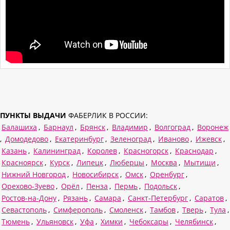
ПУНКТЫ ВЫДАЧИ
ФАБЕРЛИК В РОССИИ:
Балашиха
,
Барнаул
,
Брянск
,
Владимир
,
Волгоград
,
Воронеж
,
Домодедово
,
Екатеринбург
,
Зеленоград
,
Иваново
,
Ижевск
,
Казань
,
Калининград
,
Королев
,
Красногорск
,
Краснодар
,
Красноярск
,
Курск
,
Липецк
,
Люберцы
,
Москва
,
Мытищи
,
Нижний Новгород
,
Новосибирск
,
Омск
,
Оренбург
,
Орехово-Зуево
,
Орёл
,
Пенза
,
Пермь
,
Подольск
,
Ростов-на-Дону
,
Рязань
,
Самара
,
Санкт-Петербург
,
Саратов
,
Севастополь
,
Симферополь
,
Смоленск
,
Тамбов
,
Тверь
,
Тула
,
Тюмень
,
Ульяновск
,
Уфа
,
Химки
,
Чебоксары
,
Челябинск
,