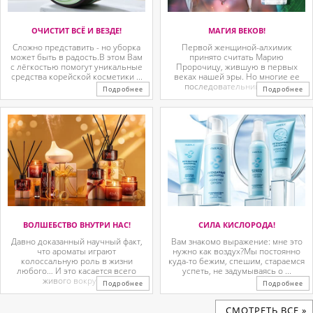
ОЧИСТИТ ВСЁ И ВЕЗДЕ!
МАГИЯ ВЕКОВ!
Сложно представить - но уборка
Первой женщиной-алхимик
может быть в радость.В этом Вам
принято считать Марию
с лёгкостью помогут уникальные
Пророчицу, жившую в первых
средства корейской косметики ...
веках нашей эры. Но многие ее
последовательницы так ...
Подробнее
Подробнее
ВОЛШЕБСТВО ВНУТРИ НАС!
СИЛА КИСЛОРОДА!
Давно доказанный научный факт,
Вам знакомо выражение: мне это
что ароматы играют
нужно как воздух?Мы постоянно
колоссальную роль в жизни
куда-то бежим, спешим, стараемся
любого… И это касается всего
успеть, не задумываясь о ...
живого вокруг. ...
Подробнее
Подробнее
CМОТРЕТЬ ВСЕ »