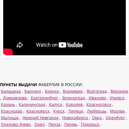
ПУНКТЫ ВЫДАЧИ
ФАБЕРЛИК В РОССИИ:
Балашиха
,
Барнаул
,
Брянск
,
Владимир
,
Волгоград
,
Воронеж
,
Домодедово
,
Екатеринбург
,
Зеленоград
,
Иваново
,
Ижевск
,
Казань
,
Калининград
,
Калуга
,
Королев
,
Красногорск
,
Краснодар
,
Красноярск
,
Курск
,
Липецк
,
Люберцы
,
Москва
,
Мытищи
,
Нижний Новгород
,
Новосибирск
,
Омск
,
Оренбург
,
Орехово-Зуево
,
Орёл
,
Пенза
,
Пермь
,
Подольск
,