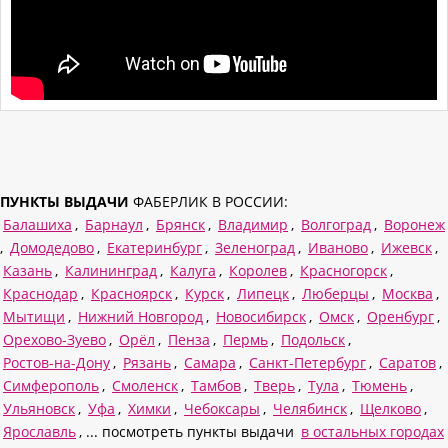
ПУНКТЫ ВЫДАЧИ
ФАБЕРЛИК В РОССИИ:
Балашиха
,
Барнаул
,
Брянск
,
Владимир
,
Волгоград
,
Воронеж
,
Домодедово
,
Екатеринбург
,
Зеленоград
,
Иваново
,
Ижевск
,
Казань
,
Калининград
,
Калуга
,
Королев
,
Красногорск
,
Краснодар
,
Красноярск
,
Курск
,
Липецк
,
Люберцы
,
Москва
,
Мытищи
,
Нижний Новгород
,
Новосибирск
,
Омск
,
Оренбург
,
Орехово-Зуево
,
Орёл
,
Пенза
,
Пермь
,
Подольск
,
Ростов-на-Дону
,
Рязань
,
Самара
,
Санкт-Петербург
,
Саратов
,
Симферополь
,
Смоленск
,
Тамбов
,
Тверь
,
Тула
,
Тюмень
,
Ульяновск
,
Уфа
,
Химки
,
Чебоксары
,
Челябинск
,
Щелково
,
Ярославль
, ... посмотреть пункты выдачи
в остальных городах