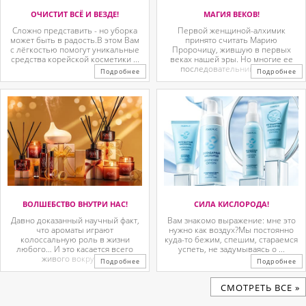
ОЧИСТИТ ВСЁ И ВЕЗДЕ!
МАГИЯ ВЕКОВ!
Сложно представить - но уборка
Первой женщиной-алхимик
может быть в радость.В этом Вам
принято считать Марию
с лёгкостью помогут уникальные
Пророчицу, жившую в первых
средства корейской косметики ...
веках нашей эры. Но многие ее
последовательницы так ...
Подробнее
Подробнее
ВОЛШЕБСТВО ВНУТРИ НАС!
СИЛА КИСЛОРОДА!
Давно доказанный научный факт,
Вам знакомо выражение: мне это
что ароматы играют
нужно как воздух?Мы постоянно
колоссальную роль в жизни
куда-то бежим, спешим, стараемся
любого… И это касается всего
успеть, не задумываясь о ...
живого вокруг. ...
Подробнее
Подробнее
CМОТРЕТЬ ВСЕ »