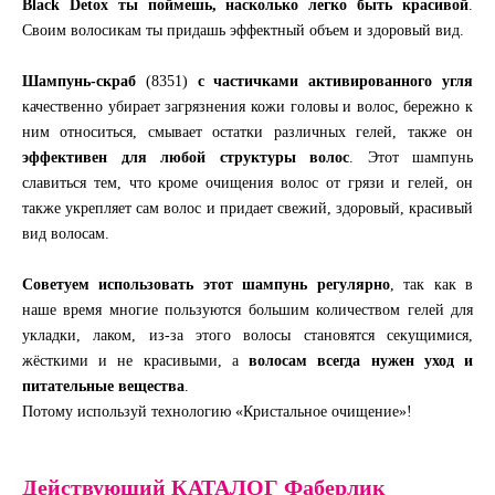
Black Detox ты поймешь, насколько легко быть красивой
.
Своим волосикам ты придашь эффектный объем и здоровый вид.
Шампунь-скраб
(8351)
с частичками активированного угля
качественно убирает загрязнения кожи головы и волос, бережно к
ним относиться, смывает остатки различных гелей, также он
эффективен для любой структуры волос
. Этот шампунь
славиться тем, что кроме очищения волос от грязи и гелей, он
также укрепляет сам волос и придает свежий, здоровый, красивый
вид волосам.
Советуем использовать этот шампунь регулярно
, так как в
наше время многие пользуются большим количеством гелей для
укладки, лаком, из-за этого волосы становятся секущимися,
жёсткими и не красивыми, а
волосам всегда нужен уход и
питательные вещества
.
Потому используй технологию «Кристальное очищение»!
Действующий КАТАЛОГ Фаберлик