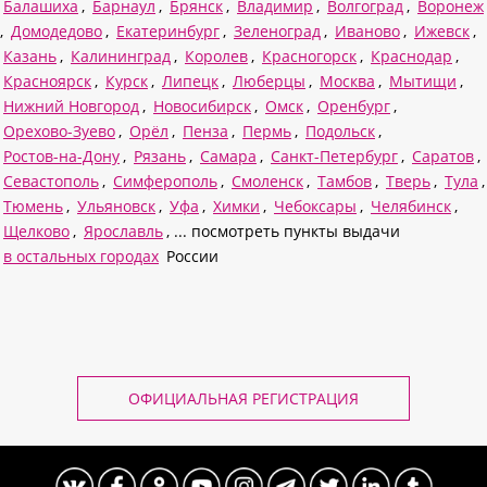
Балашиха
,
Барнаул
,
Брянск
,
Владимир
,
Волгоград
,
Воронеж
,
Домодедово
,
Екатеринбург
,
Зеленоград
,
Иваново
,
Ижевск
,
Казань
,
Калининград
,
Королев
,
Красногорск
,
Краснодар
,
Красноярск
,
Курск
,
Липецк
,
Люберцы
,
Москва
,
Мытищи
,
Нижний Новгород
,
Новосибирск
,
Омск
,
Оренбург
,
Орехово-Зуево
,
Орёл
,
Пенза
,
Пермь
,
Подольск
,
Ростов-на-Дону
,
Рязань
,
Самара
,
Санкт-Петербург
,
Саратов
,
Севастополь
,
Симферополь
,
Смоленск
,
Тамбов
,
Тверь
,
Тула
,
Тюмень
,
Ульяновск
,
Уфа
,
Химки
,
Чебоксары
,
Челябинск
,
Щелково
,
Ярославль
, ... посмотреть пункты выдачи
в остальных городах
России
ОФИЦИАЛЬНАЯ РЕГИСТРАЦИЯ