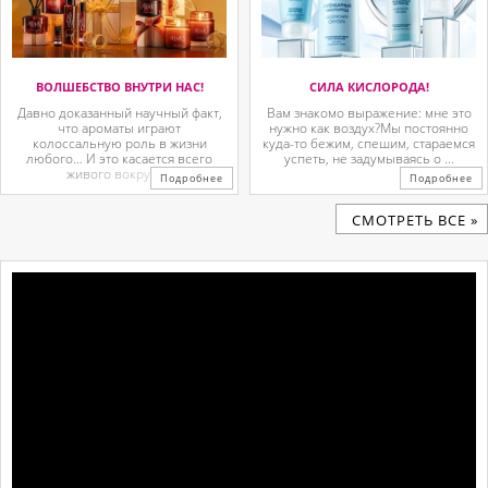
ВОЛШЕБСТВО ВНУТРИ НАС!
СИЛА КИСЛОРОДА!
Давно доказанный научный факт,
Вам знакомо выражение: мне это
что ароматы играют
нужно как воздух?Мы постоянно
колоссальную роль в жизни
куда-то бежим, спешим, стараемся
любого… И это касается всего
успеть, не задумываясь о ...
живого вокруг. ...
Подробнее
Подробнее
CМОТРЕТЬ ВСЕ »