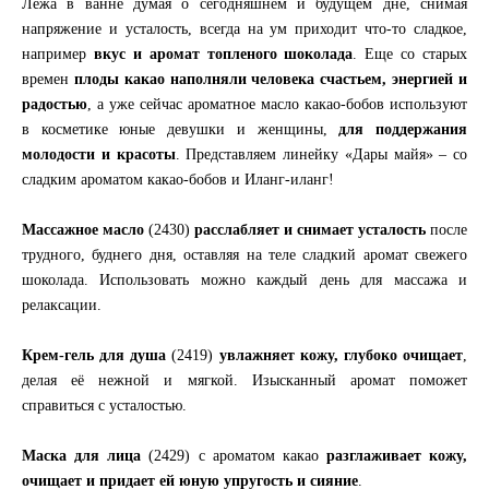
Лежа в ванне думая о сегодняшнем и будущем дне, снимая
напряжение и усталость, всегда на ум приходит что-то сладкое,
например
вкус и аромат топленого шоколада
. Еще со старых
времен
плоды какао наполняли человека счастьем, энергией и
радостью
, а уже сейчас ароматное масло какао-бобов используют
в косметике юные девушки и женщины,
для поддержания
молодости и красоты
. Представляем линейку «Дары майя» – со
сладким ароматом какао-бобов и Иланг-иланг!
Массажное масло
(2430)
расслабляет и снимает усталость
после
трудного, буднего дня, оставляя на теле сладкий аромат свежего
шоколада. Использовать можно каждый день для массажа и
релаксации.
Крем-гель для душа
(2419)
увлажняет кожу, глубоко очищает
,
делая её нежной и мягкой. Изысканный аромат поможет
справиться с усталостью.
Маска для лица
(2429) с ароматом какао
разглаживает кожу,
очищает и придает ей юную упругость и сияние
.