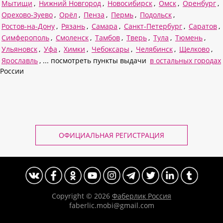
Мытищи
,
Нижний Новгород
,
Новосибирск
,
Омск
,
Оренбург
,
Орехово-Зуево
,
Орёл
,
Пенза
,
Пермь
,
Подольск
,
Ростов-на-Дону
,
Рязань
,
Самара
,
Санкт-Петербург
,
Саратов
,
Симферополь
,
Смоленск
,
Тамбов
,
Тверь
,
Тула
,
Тюмень
,
Ульяновск
,
Уфа
,
Химки
,
Чебоксары
,
Челябинск
,
Щелково
,
Ярославль
, ... посмотреть пункты выдачи
в остальных городах
России
ОФИЦИАЛЬНАЯ РЕГИСТРАЦИЯ
Copyright © 2026
Фаберлик Россия
faberlic.mobi@gmail.com