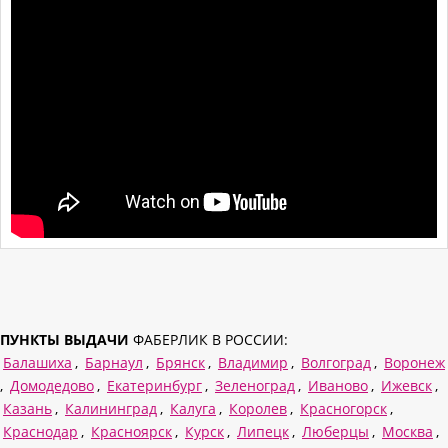
ПУНКТЫ ВЫДАЧИ
ФАБЕРЛИК В РОССИИ:
Балашиха
,
Барнаул
,
Брянск
,
Владимир
,
Волгоград
,
Воронеж
,
Домодедово
,
Екатеринбург
,
Зеленоград
,
Иваново
,
Ижевск
,
Казань
,
Калининград
,
Калуга
,
Королев
,
Красногорск
,
Краснодар
,
Красноярск
,
Курск
,
Липецк
,
Люберцы
,
Москва
,