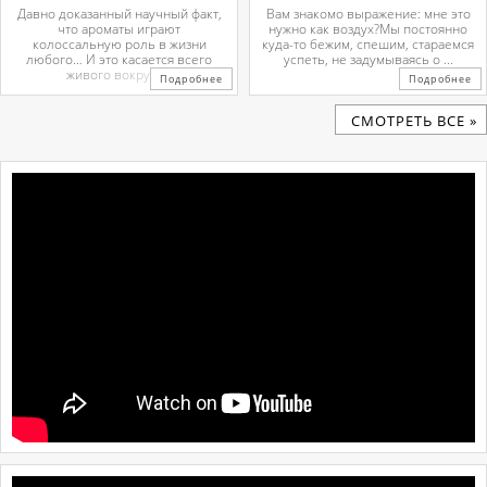
Давно доказанный научный факт,
Вам знакомо выражение: мне это
что ароматы играют
нужно как воздух?Мы постоянно
колоссальную роль в жизни
куда-то бежим, спешим, стараемся
любого… И это касается всего
успеть, не задумываясь о ...
живого вокруг. ...
Подробнее
Подробнее
CМОТРЕТЬ ВСЕ »