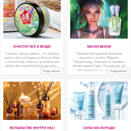
ОЧИСТИТ ВСЁ И ВЕЗДЕ!
МАГИЯ ВЕКОВ!
Сложно представить - но уборка
Первой женщиной-алхимик
может быть в радость.В этом Вам
принято считать Марию
с лёгкостью помогут уникальные
Пророчицу, жившую в первых
средства корейской косметики ...
веках нашей эры. Но многие ее
последовательницы так ...
Подробнее
Подробнее
ВОЛШЕБСТВО ВНУТРИ НАС!
СИЛА КИСЛОРОДА!