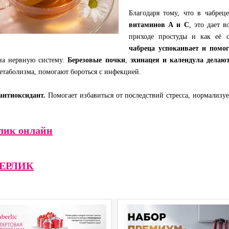
Благодаря тому, что в чабрец
витаминов А и С
, это дает 
приходе простуды и как её 
чабреца
успокаивает и помог
на нервную систему.
Березовые почки
,
эхинацея и календула дела
таболизма, помогают бороться с инфекцией.
нтиоксидант.
Помогает избавиться от последствий стресса, нормализуе
лик онлайн
БЕРЛИК