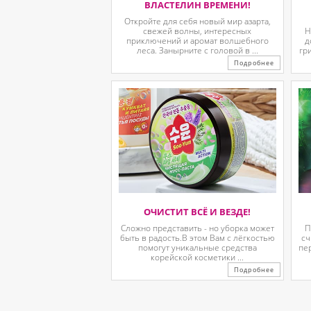
ВЛАСТЕЛИН ВРЕМЕНИ!
Откройте для себя новый мир азарта,
свежей волны, интересных
Н
приключений и аромат волшебного
д
леса. Занырните с головой в ...
гр
Подробнее
ОЧИСТИТ ВСЁ И ВЕЗДЕ!
Сложно представить - но уборка может
П
быть в радость.В этом Вам с лёгкостью
сч
помогут уникальные средства
пе
корейской косметики ...
Подробнее