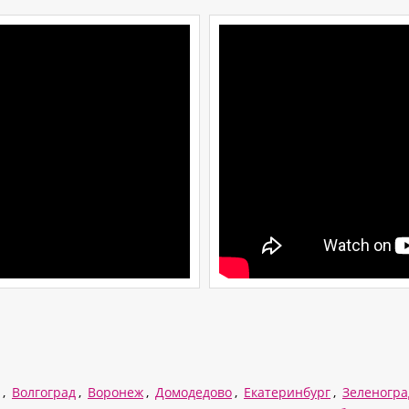
,
Волгоград
,
Воронеж
,
Домодедово
,
Екатеринбург
,
Зеленогра