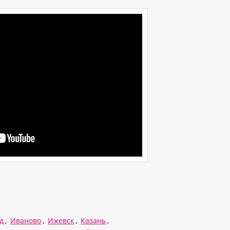
д
,
Иваново
,
Ижевск
,
Казань
,