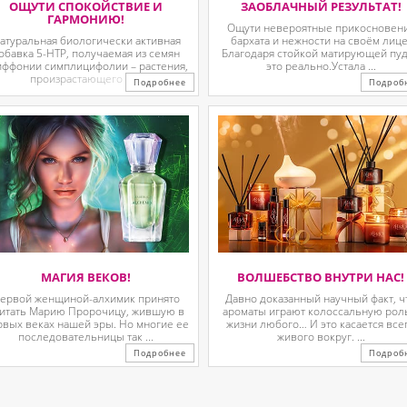
ОЩУТИ СПОКОЙСТВИЕ И
ЗАОБЛАЧНЫЙ РЕЗУЛЬТАТ!
ГАРМОНИЮ!
Ощути невероятные прикосновен
атуральная биологически активная
бархата и нежности на своём лице
обавка 5-HTP, получаемая из семян
Благодаря стойкой матирующей пу
иффонии симплицифолии – растения,
это реально.Устала ...
произрастающего в ...
Подробнее
Подроб
МАГИЯ ВЕКОВ!
ВОЛШЕБСТВО ВНУТРИ НАС!
ервой женщиной-алхимик принято
Давно доказанный научный факт, ч
итать Марию Пророчицу, жившую в
ароматы играют колоссальную рол
рвых веках нашей эры. Но многие ее
жизни любого… И это касается все
последовательницы так ...
живого вокруг. ...
Подробнее
Подроб