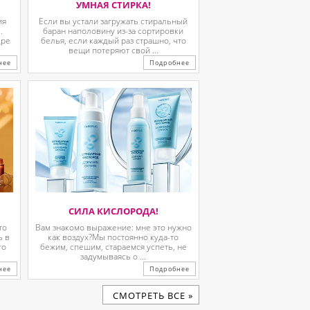
УМНАЯ СТИРКА!
ия
Если вы устали загружать стиральный
.
баран наполовину из-за сортировки
дре
белья, если каждый раз страшно, что
вещи потеряют свой ...
нее
Подробнее
СИЛА КИСЛОРОДА!
то
Вам знакомо выражение: мне это нужно
ь в
как воздух?Мы постоянно куда-то
го
бежим, спешим, стараемся успеть, не
задумываясь о ...
нее
Подробнее
CМОТРЕТЬ ВСЕ »