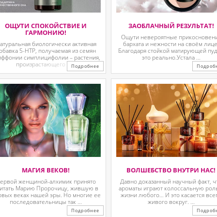
ОЩУТИ СПОКОЙСТВИЕ И
ЗАОБЛАЧНЫЙ РЕЗУЛЬТАТ!
ГАРМОНИЮ!
Ощути невероятные прикосновен
атуральная биологически активная
бархата и нежности на своём лице
обавка 5-HTP, получаемая из семян
Благодаря стойкой матирующей пу
иффонии симплицифолии – растения,
это реально.Устала ...
произрастающего в ...
Подробнее
Подроб
МАГИЯ ВЕКОВ!
ВОЛШЕБСТВО ВНУТРИ НАС!
ервой женщиной-алхимик принято
Давно доказанный научный факт, ч
итать Марию Пророчицу, жившую в
ароматы играют колоссальную рол
рвых веках нашей эры. Но многие ее
жизни любого… И это касается все
последовательницы так ...
живого вокруг. ...
Подробнее
Подроб