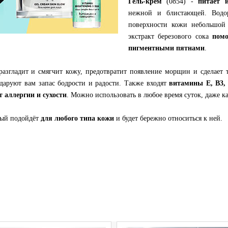
Гель-крем
(0854) -
питает 
нежной и блистающей. Водоро
поверхности кожи небольшой 
экстракт березового сока
пом
пигментными пятнами
.
разгладит и смягчит кожу, предотвратит появление морщин и сделает
 даруют вам запас бодрости и радости. Также входят
витамины Е, В3, 
 аллергии и сухости
. Можно использовать в любое время суток, даже ка
рый подойдёт
для любого типа кожи
и будет бережно относиться к ней.