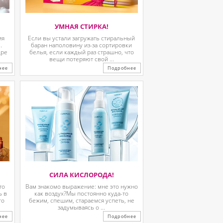
УМНАЯ СТИРКА!
ия
Если вы устали загружать стиральный
.
баран наполовину из-за сортировки
дре
белья, если каждый раз страшно, что
вещи потеряют свой ...
нее
Подробнее
СИЛА КИСЛОРОДА!
то
Вам знакомо выражение: мне это нужно
ь в
как воздух?Мы постоянно куда-то
го
бежим, спешим, стараемся успеть, не
задумываясь о ...
нее
Подробнее