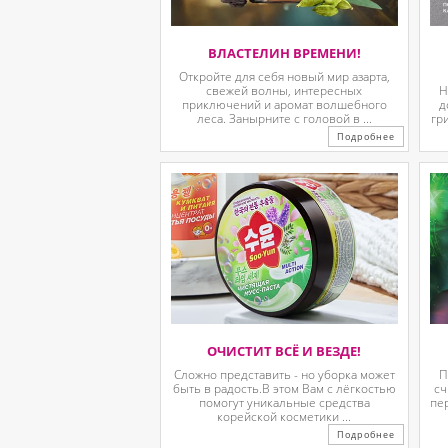
ВЛАСТЕЛИН ВРЕМЕНИ!
Откройте для себя новый мир азарта,
свежей волны, интересных
Н
приключений и аромат волшебного
д
леса. Занырните с головой в ...
гр
Подробнее
ОЧИСТИТ ВСЁ И ВЕЗДЕ!
Сложно представить - но уборка может
П
быть в радость.В этом Вам с лёгкостью
сч
помогут уникальные средства
пе
корейской косметики ...
Подробнее