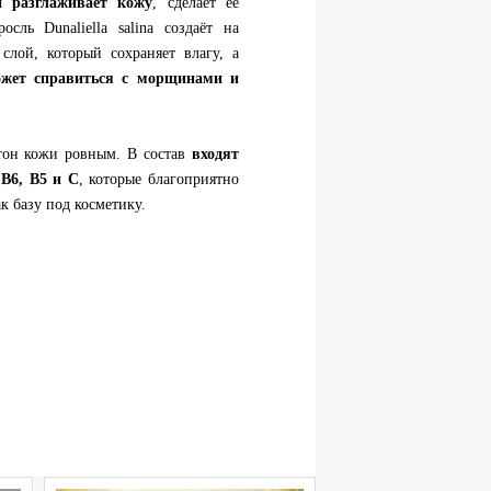
и разглаживает кожу
, сделает её
сль Dunaliella salina создаёт на
слой, который сохраняет влагу, а
ожет справиться с морщинами и
 тон кожи ровным. В состав
входят
В6, В5 и С
, которые благоприятно
к базу под косметику.