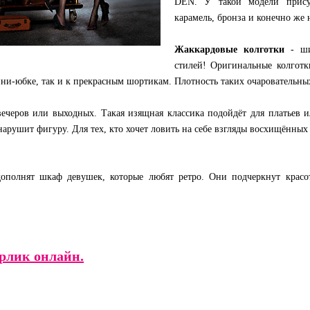
DEN. У такой модели присут
карамель, бронза и конечно же 
Жаккардовые колготки
- ши
стилей! Оригинальные колгот
ини-юбке, так и к прекрасным шортикам. Плотность таких очаровательны
ечеров или выходных. Такая изящная классика подойдёт для платьев 
нарушит фигуру. Для тех, кто хочет ловить на себе взгляды восхищённы
ополнят шкаф девушек, которые любят ретро. Они подчеркнут крас
рлик онлайн.