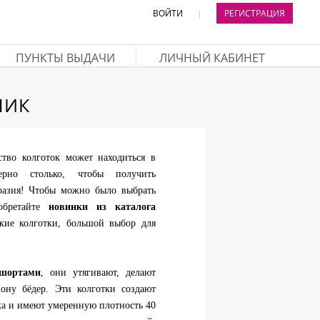
ВОЙТИ
|
РЕГИСТРАЦИЯ
ПУНКТЫ ВЫДАЧИ
ЛИЧНЫЙ КАБИНЕТ
ЛИК
ство колготок может находиться в
но столько, чтобы получить
бразия! Чтобы можно было выбрать
обретайте
новинки из каталога
кие колготки, большой выбор для
шортами
, они утягивают, делают
ону бёдер. Эти колготки создают
ка и имеют умеренную плотность 40