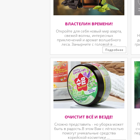
ВЛАСТЕЛИН ВРЕМЕНИ!
Откройте для себя новый мир азарта,
свежей волны, интересных
Н
приключений и аромат волшебного
д
леса. Занырните с головой в ...
гр
Подробнее
ОЧИСТИТ ВСЁ И ВЕЗДЕ!
Сложно представить - но уборка может
П
быть в радость.В этом Вам с лёгкостью
сч
помогут уникальные средства
пе
корейской косметики ...