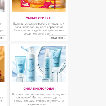
УМНАЯ СТИРКА!
ия
Если вы устали загружать стиральный
.
баран наполовину из-за сортировки
дре
белья, если каждый раз страшно, что
вещи потеряют свой ...
нее
Подробнее
СИЛА КИСЛОРОДА!
то
Вам знакомо выражение: мне это нужно
ь в
как воздух?Мы постоянно куда-то
го
бежим, спешим, стараемся успеть, не
задумываясь о ...