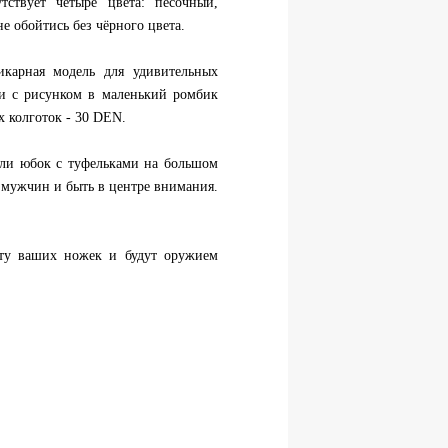
ствует четыре цвета: песочный,
не обойтись без чёрного цвета.
карная модель для удивительных
ки с рисунком в маленький ромбик
х колготок - 30 DEN.
или юбок с туфельками на большом
х мужчин и быть в центре внимания.
оту ваших ножек и будут оружием