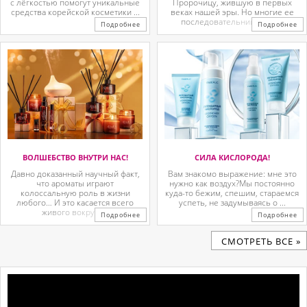
с лёгкостью помогут уникальные
Пророчицу, жившую в первых
средства корейской косметики ...
веках нашей эры. Но многие ее
последовательницы так ...
Подробнее
Подробнее
ВОЛШЕБСТВО ВНУТРИ НАС!
СИЛА КИСЛОРОДА!
Давно доказанный научный факт,
Вам знакомо выражение: мне это
что ароматы играют
нужно как воздух?Мы постоянно
колоссальную роль в жизни
куда-то бежим, спешим, стараемся
любого… И это касается всего
успеть, не задумываясь о ...
живого вокруг. ...
Подробнее
Подробнее
CМОТРЕТЬ ВСЕ »