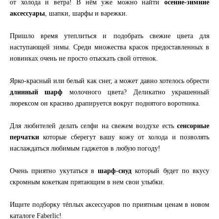
от холода и ветра! В нём уже можно найти
осенне-зимние
аксессуары
, шапки, шарфы и варежки.
Пришло время утеплиться и подобрать свежие цвета для
наступающей зимы. Среди множества красок предоставленных в
новинках очень не просто отыскать свой оттенок.
Ярко-красный или белый как снег, а может давно хотелось обрести
длинный шарф
молочного цвета? Деликатно украшенный
люрексом он красиво драпируется вокруг поднятого воротника.
Для любителей делать селфи на свежем воздухе есть
сенсорные
перчатки
которые сберегут вашу кожу от холода и позволять
наслаждаться любимым гаджетов в любую погоду!
Очень приятно укутаться в
шарф-снуд
который будет по вкусу
скромным кокеткам прятающим в нем свои улыбки.
Ищите подборку тёплых аксессуаров по приятным ценам в новом
каталоге Faberlic!