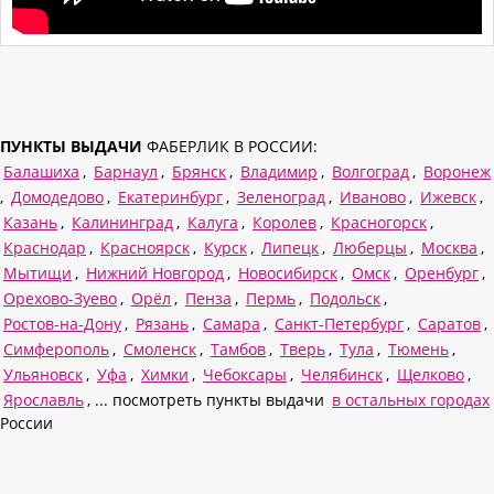
ПУНКТЫ ВЫДАЧИ
ФАБЕРЛИК В РОССИИ:
Балашиха
,
Барнаул
,
Брянск
,
Владимир
,
Волгоград
,
Воронеж
,
Домодедово
,
Екатеринбург
,
Зеленоград
,
Иваново
,
Ижевск
,
Казань
,
Калининград
,
Калуга
,
Королев
,
Красногорск
,
Краснодар
,
Красноярск
,
Курск
,
Липецк
,
Люберцы
,
Москва
,
Мытищи
,
Нижний Новгород
,
Новосибирск
,
Омск
,
Оренбург
,
Орехово-Зуево
,
Орёл
,
Пенза
,
Пермь
,
Подольск
,
Ростов-на-Дону
,
Рязань
,
Самара
,
Санкт-Петербург
,
Саратов
,
Симферополь
,
Смоленск
,
Тамбов
,
Тверь
,
Тула
,
Тюмень
,
Ульяновск
,
Уфа
,
Химки
,
Чебоксары
,
Челябинск
,
Щелково
,
Ярославль
, ... посмотреть пункты выдачи
в остальных городах
России