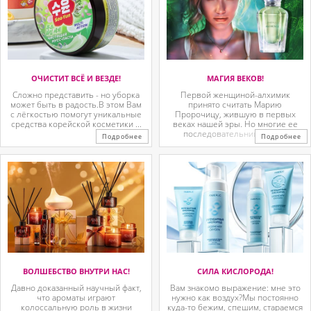
ОЧИСТИТ ВСЁ И ВЕЗДЕ!
МАГИЯ ВЕКОВ!
Сложно представить - но уборка
Первой женщиной-алхимик
может быть в радость.В этом Вам
принято считать Марию
с лёгкостью помогут уникальные
Пророчицу, жившую в первых
средства корейской косметики ...
веках нашей эры. Но многие ее
последовательницы так ...
Подробнее
Подробнее
ВОЛШЕБСТВО ВНУТРИ НАС!
СИЛА КИСЛОРОДА!
Давно доказанный научный факт,
Вам знакомо выражение: мне это
что ароматы играют
нужно как воздух?Мы постоянно
колоссальную роль в жизни
куда-то бежим, спешим, стараемся