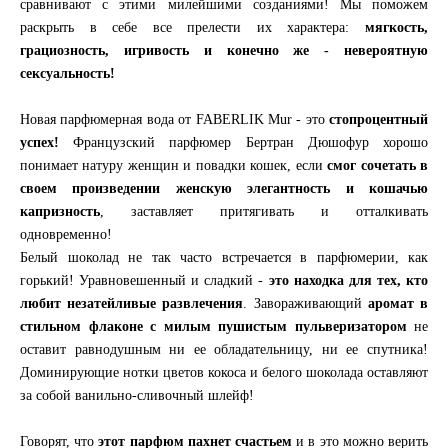
сравнивают с этими милейшими созданиями! Мы поможем
раскрыть в себе все прелести их характера:
мягкость,
грациозность, игривость и конечно же - невероятную
сексуальность!
Новая парфюмерная вода от FABERLIK Mur - это
стопроцентный
успех!
Французский парфюмер Бертран Дюшофур хорошо
понимает натуру женщин и повадки кошек, если
смог сочетать в
своем произведении женскую элегантность и кошачью
капризность
, заставляет притягивать и отталкивать
одновременно!
Белый шоколад не так часто встречается в парфюмерии, как
горький! Уравновешенный и сладкий -
это находка для тех, кто
любит незатейливые развлечения
. Завораживающий
аромат в
стильном флаконе с милым пушистым пульверизатором
не
оставит равнодушным ни ее обладательницу, ни ее спутника!
Доминирующие нотки цветов кокоса и белого шоколада оставляют
за собой ванильно-сливочный шлейф!
Говорят, что
этот парфюм пахнет счастьем
и в это можно верить