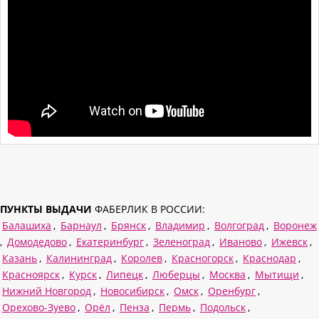
ПУНКТЫ ВЫДАЧИ
ФАБЕРЛИК В РОССИИ:
Балашиха
,
Барнаул
,
Брянск
,
Владимир
,
Волгоград
,
Воронеж
,
Домодедово
,
Екатеринбург
,
Зеленоград
,
Иваново
,
Ижевск
,
Казань
,
Калининград
,
Королев
,
Красногорск
,
Краснодар
,
Красноярск
,
Курск
,
Липецк
,
Люберцы
,
Москва
,
Мытищи
,
Нижний Новгород
,
Новосибирск
,
Омск
,
Оренбург
,
Орехово-Зуево
,
Орёл
,
Пенза
,
Пермь
,
Подольск
,