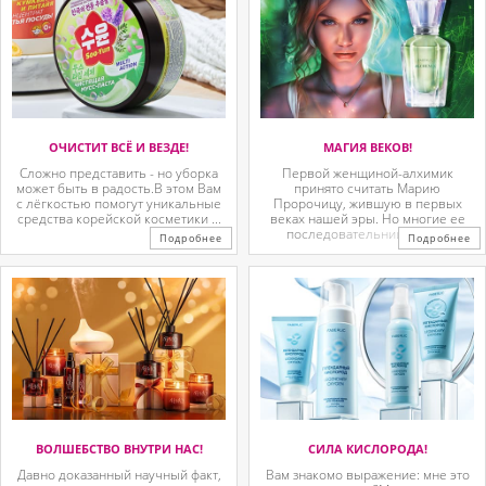
ОЧИСТИТ ВСЁ И ВЕЗДЕ!
МАГИЯ ВЕКОВ!
Сложно представить - но уборка
Первой женщиной-алхимик
может быть в радость.В этом Вам
принято считать Марию
с лёгкостью помогут уникальные
Пророчицу, жившую в первых
средства корейской косметики ...
веках нашей эры. Но многие ее
последовательницы так ...
Подробнее
Подробнее
ВОЛШЕБСТВО ВНУТРИ НАС!
СИЛА КИСЛОРОДА!
Давно доказанный научный факт,
Вам знакомо выражение: мне это