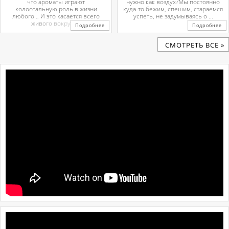
что ароматы играют
нужно как воздух?Мы постоянно
колоссальную роль в жизни
куда-то бежим, спешим, стараемся
любого… И это касается всего
успеть, не задумываясь о ...
живого вокруг. ...
Подробнее
Подробнее
CМОТРЕТЬ ВСЕ »