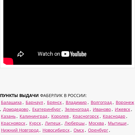
ПУНКТЫ ВЫДАЧИ
ФАБЕРЛИК В РОССИИ:
Балашиха
,
Барнаул
,
Брянск
,
Владимир
,
Волгоград
,
Воронеж
,
Домодедово
,
Екатеринбург
,
Зеленоград
,
Иваново
,
Ижевск
,
Казань
,
Калининград
,
Королев
,
Красногорск
,
Краснодар
,
Красноярск
,
Курск
,
Липецк
,
Люберцы
,
Москва
,
Мытищи
,
Нижний Новгород
,
Новосибирск
,
Омск
,
Оренбург
,