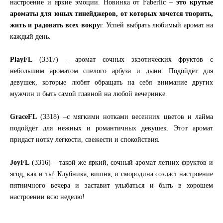
настроение и яркие эмоции. Новинка от Faberlic –
это крутые
ароматы для юных тинейджеров, от которых хочется творить,
жить и радовать всех вокру
г. Успей выбрать любимый аромат на
каждый день.
PlayFL
(3317) – аромат сочных экзотических фруктов с
небольшим ароматом спелого арбуза и дыни. Подойдёт для
девушек, которые любят обращать на себя внимание других
мужчин и быть самой главной на любой вечеринке.
GraceFL
(3318) –с мягкими нотками весенних цветов и лайма
подойдёт для нежных и романтичных девушек. Этот аромат
придаст нотку легкости, свежести и спокойствия.
JoyFL
(3316) – такой же яркий, сочный аромат летних фруктов и
ягод, как и ты! Клубника, вишня, и смородина создаст настроение
пятничного вечера и заставит улыбаться и быть в хорошем
настроении всю неделю!