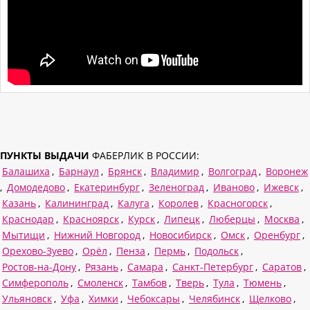
ПУНКТЫ ВЫДАЧИ
ФАБЕРЛИК В РОССИИ:
Балашиха
,
Барнаул
,
Брянск
,
Владимир
,
Волгоград
,
Воронеж
,
Домодедово
,
Екатеринбург
,
Зеленоград
,
Иваново
,
Ижевск
,
Казань
,
Калининград
,
Калуга
,
Королев
,
Красногорск
,
Краснодар
,
Красноярск
,
Курск
,
Липецк
,
Люберцы
,
Москва
,
Мытищи
,
Нижний Новгород
,
Новосибирск
,
Омск
,
Оренбург
,
Орехово-Зуево
,
Орёл
,
Пенза
,
Пермь
,
Подольск
,
Ростов-на-Дону
,
Рязань
,
Самара
,
Санкт-Петербург
,
Саратов
,
Симферополь
,
Смоленск
,
Тамбов
,
Тверь
,
Тула
,
Тюмень
,
Ульяновск
,
Уфа
,
Химки
,
Чебоксары
,
Челябинск
,
Щелково
,