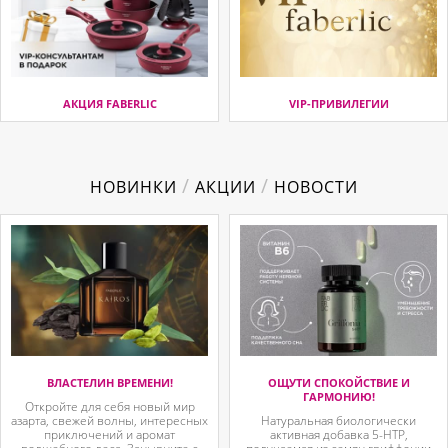
АКЦИЯ FABERLIC
VIP-ПРИВИЛЕГИИ
/
/
НОВИНКИ
АКЦИИ
НОВОСТИ
ВЛАСТЕЛИН ВРЕМЕНИ!
ОЩУТИ СПОКОЙСТВИЕ И
ГАРМОНИЮ!
Откройте для себя новый мир
азарта, свежей волны, интересных
Натуральная биологически
приключений и аромат
активная добавка 5-HTP,