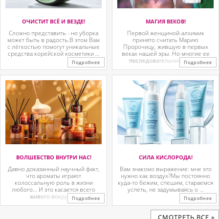
ОЧИСТИТ ВСЁ И ВЕЗДЕ!
МАГИЯ ВЕКОВ!
Сложно представить - но уборка
Первой женщиной-алхимик
может быть в радость.В этом Вам
принято считать Марию
с лёгкостью помогут уникальные
Пророчицу, жившую в первых
средства корейской косметики ...
веках нашей эры. Но многие ее
последовательницы так ...
Подробнее
Подробнее
ВОЛШЕБСТВО ВНУТРИ НАС!
СИЛА КИСЛОРОДА!
Давно доказанный научный факт,
Вам знакомо выражение: мне это
что ароматы играют
нужно как воздух?Мы постоянно
колоссальную роль в жизни
куда-то бежим, спешим, стараемся
любого… И это касается всего
успеть, не задумываясь о ...
живого вокруг. ...
Подробнее
Подробнее
CМОТРЕТЬ ВСЕ »