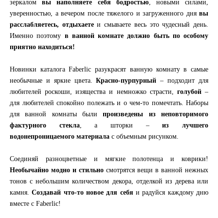
зеркалом
вы наполняете себя бодростью
, новыми силами,
уверенностью, а вечером после тяжелого и загруженного дня
вы
расслабляетесь, отдыхаете
и смываете весь это чудесный день.
Именно поэтому
в ванной комнате должно быть по особому
приятно находиться!
Новинки каталога Faberlic разукрасят ванную комнату в самые
необычные и яркие цвета.
Красно-пурпурный
– подходит для
любителей роскоши, изящества и немножко страсти,
голубой
–
для любителей спокойно полежать и о чем-то помечтать. Наборы
для ванной комнаты были
произведены из неповторимого
фактурного стекла
, а шторки –
из лучшего
водонепроницаемого материала
с объемным рисунком.
Соединяй разноцветные и мягкие полотенца и коврики!
Необычайно модно и стильно
смотрятся вещи в ванной нежных
тонов с небольшим количеством декора, отделкой из дерева или
камня.
Создавай что-то новое для себя
и радуйся каждому дню
вместе с Faberlic!