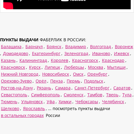
ПУНКТЫ ВЫДАЧИ
ФАБЕРЛИК В РОССИИ:
Балашиха
,
Барнаул
,
Брянск
,
Владимир
,
Волгоград
,
Воронеж
,
Домодедово
,
Екатеринбург
,
Зеленоград
,
Иваново
,
Ижевск
,
Казань
,
Калининград
,
Королев
,
Красногорск
,
Краснодар
,
Красноярск
,
Курск
,
Липецк
,
Люберцы
,
Москва
,
Мытищи
,
Нижний Новгород
,
Новосибирск
,
Омск
,
Оренбург
,
Орехово-Зуево
,
Орёл
,
Пенза
,
Пермь
,
Подольск
,
Ростов-на-Дону
,
Рязань
,
Самара
,
Санкт-Петербург
,
Саратов
,
Севастополь
,
Симферополь
,
Смоленск
,
Тамбов
,
Тверь
,
Тула
,
Тюмень
,
Ульяновск
,
Уфа
,
Химки
,
Чебоксары
,
Челябинск
,
Щелково
,
Ярославль
, ... посмотреть пункты выдачи
в остальных городах
России