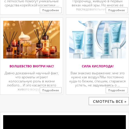
с лёгкостью помогут уникальные
Пророчицу, жившую в первых
средства корейской косметики ...
веках нашей эры. Но многие ее
последовательницы так ...
Подробнее
Подробнее
ВОЛШЕБСТВО ВНУТРИ НАС!
СИЛА КИСЛОРОДА!
Давно доказанный научный факт,
Вам знакомо выражение: мне это
что ароматы играют
нужно как воздух?Мы постоянно
колоссальную роль в жизни
куда-то бежим, спешим, стараемся
любого… И это касается всего
успеть, не задумываясь о ...
живого вокруг. ...
Подробнее
Подробнее
CМОТРЕТЬ ВСЕ »