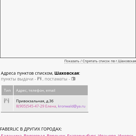
Показать / Спрятать список пв г.Шаховская
Адреса пунктов списком,
Шаховская
:
пункты выдачи -
, постаматы -
Тип
Адрес, телефон, email
Привокзальная, д.3б
8(905)545-47-29 Елена
, kronwald@ya.ru
FABERLIC В ДРУГИХ ГОРОДАХ:
Балашиха
Волгоград
Воронеж
Екатеринбург
Иваново
Ижевск