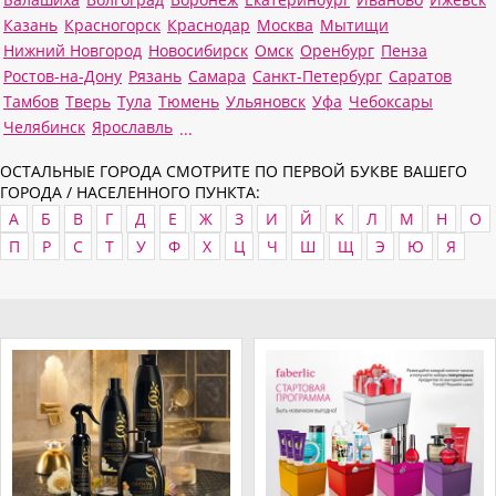
Казань
Красногорск
Краснодар
Москва
Мытищи
Нижний Новгород
Новосибирск
Омск
Оренбург
Пенза
Ростов-на-Дону
Рязань
Самара
Санкт-Петербург
Саратов
Тамбов
Тверь
Тула
Тюмень
Ульяновск
Уфа
Чебоксары
Челябинск
Ярославль
...
ОСТАЛЬНЫЕ ГОРОДА СМОТРИТЕ ПО ПЕРВОЙ БУКВЕ ВАШЕГО
ГОРОДА / НАСЕЛЕННОГО ПУНКТА:
А
Б
В
Г
Д
Е
Ж
З
И
Й
К
Л
М
Н
О
П
Р
С
Т
У
Ф
Х
Ц
Ч
Ш
Щ
Э
Ю
Я